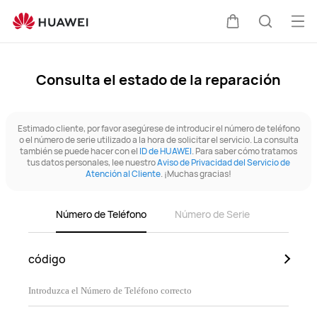
Soporte
técnico
Abri
Carrito
Búsque
de
me
HUAWEI
Consulta el estado de la reparación
Estimado cliente, por favor asegúrese de introducir el número de teléfono
o el número de serie utilizado a la hora de solicitar el servicio. La consulta
también se puede hacer con el
ID de HUAWEI
. Para saber cómo tratamos
tus datos personales, lee nuestro
Aviso de Privacidad del Servicio de
Atención al Cliente
. ¡Muchas gracias!
Número de Teléfono
Número de Serie
código