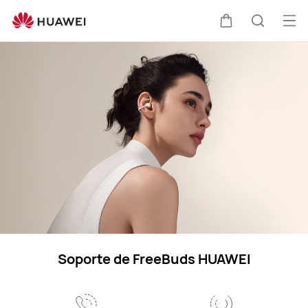
Soporte
de
Abri
Carrito
Búsque
HUAWEI
me
Freebuds
Soporte de FreeBuds HUAWEI