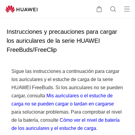
Ab
C
B
rir
a
ú
me
r
s
Instrucciones y precauciones para cargar
nú
r
q
los auriculares de la serie HUAWEI
i
u
FreeBuds/FreeClip
t
e
o
d
a
Sigue las instrucciones a continuación para cargar
los auriculares y el estuche de carga de la serie
HUAWEI FreeBuds. Si los auriculares no se pueden
cargar, consulta
Mis auriculares o el estuche de
carga no se pueden cargar o tardan en cargarse
para solucionar problemas. Para comprobar el nivel
de la batería, consulte
Cómo ver el nivel de batería
de los auriculares y el estuche de carga
.