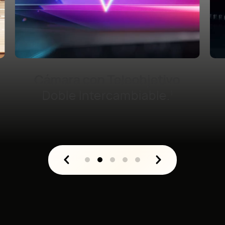
Cámara HDR con
Ultrailuminación de
1 Pulgada.