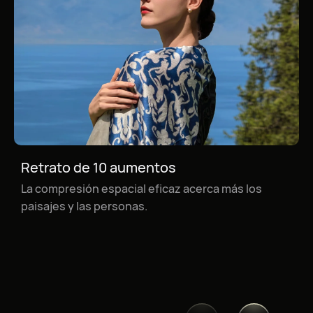
Retrato de 10 aumentos
La compresión espacial eficaz acerca más los
Paisaje de 10 aumentos
paisajes y las personas.
Las vistas ampliadas dejan ver una arquitectura
junto al acantilado que se alza serena bajo el
resplandor del atardecer.