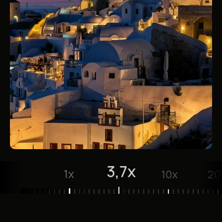
3,7x
1x
10x
20x