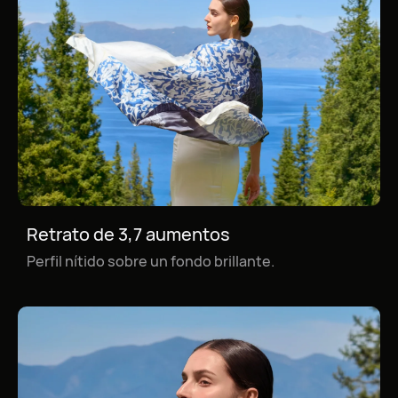
Retrato de 3,7 aumentos
Paisaje de 3,7 aumentos
Perfil nítido sobre un fondo brillante.
Los tonos del atardecer envuelven a los edificios
que se aferran a los acantilados, logrando un
panorama impresionante.