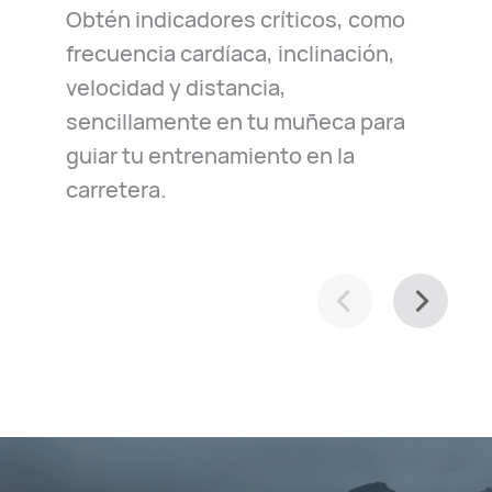
Obtén indicadores críticos, como
reloj siempre está a tu lado en caso
viaje diario o para la exploración
frecuencia cardíaca, inclinación,
de emergencia. Simplemente
casual de tu ciudad, te ayuda a
velocidad y distancia,
relájate y sigue tu camino.
navegar con facilidad.
sencillamente en tu muñeca para
guiar tu entrenamiento en la
carretera.