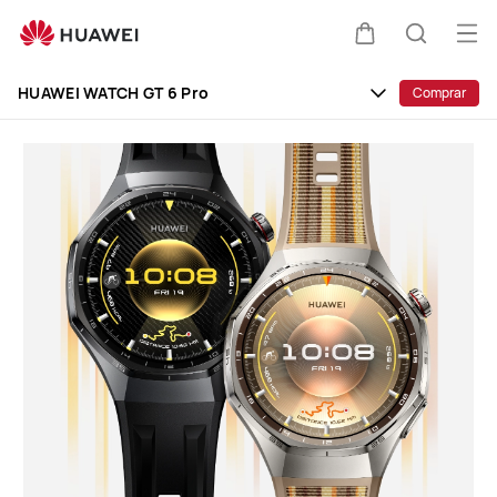
HUAWEI
WATCH
Abri
Carrito
Búsque
GT
me
Clo
6
HUAWEI WATCH GT 6 Pro
Comprar
Pro