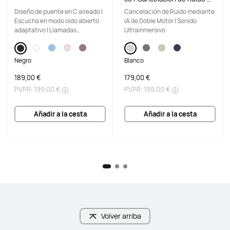
ediante IA de Doble Motor / S
Diseño de puente en C aireado |
Cancelación de Ruido mediante
onido Ultrainmersivo
Escucha en modo oído abierto
IA de Doble Motor | Sonido
adaptativo | Llamadas
Ultrainmersivo
totalmente nítidas
Negro
Blanco
189,00 €
179,00 €
PVPR:
199,00 €
PVPR:
199,00 €
Añadir a la cesta
Añadir a la cesta
Volver arriba