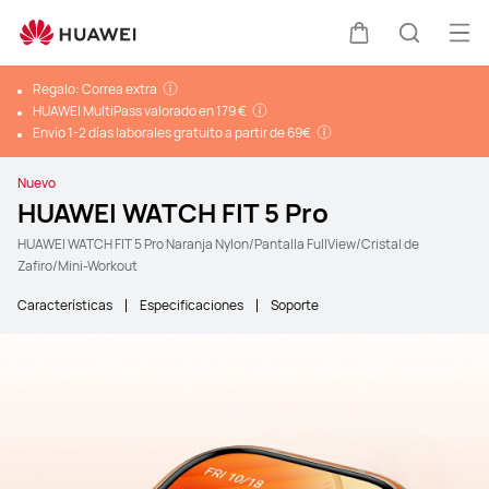
Abr
Carrito
Búsque
Regalo: Correa extra
HUAWEI MultiPass valorado en 179 €
Envío 1-2 días laborales gratuito a partir de 69€
Nuevo
HUAWEI WATCH FIT 5 Pro
HUAWEI WATCH FIT 5 Pro Naranja Nylon/Pantalla FullView/Cristal de
Zafiro/Mini-Workout
Características
Especificaciones
Soporte