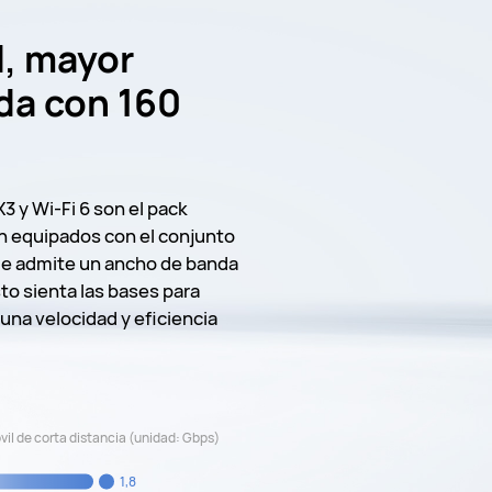
d, mayor
da con 160
 y Wi-Fi 6 son el pack
 equipados con el conjunto
ue admite un ancho de banda
to sienta las bases para
una velocidad y eficiencia
il de corta distancia (unidad: Gbps)
1,8