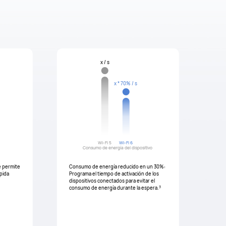
x / s
x * 70% / s
Wi-Fi 5
Wi-Fi 6
Consumo de energía del dispositivo
le permite
Consumo de energía reducido en un 30%:
pida
Programa el tiempo de activación de los
dispositivos conectados para evitar el
3
consumo de energía durante la espera.