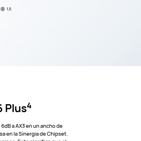
1,5
4
6 Plus
 6dB a AX3 en un ancho de
a en la Sinergia de Chipset.