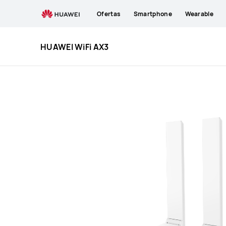
HUAWEI
Ofertas
Smartphone
Wearable
WiFi
AX3
(Quad-
HUAWEI WiFi AX3
Core)