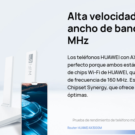
Alta velocida
ancho de ban
MHz
Los teléfonos HUAWEI con AX3
perfecto porque ambos están
de chips Wi-Fi de HUAWEI, q
de frecuencia de 160 MHz. Es
Chipset Synergy, que ofrece 
óptimas.
Prueba de rendimiento de teléfono móv
Router HUAWEI AX3000M