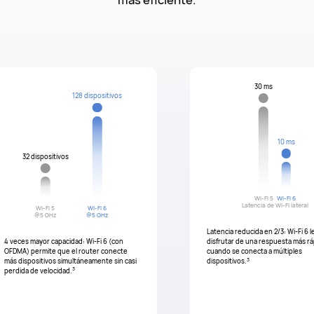
30 ms
128 dispositivos
10 ms
32 dispositivos
Wi-Fi 5
Wi-Fi 6
Latencia de Wi-Fi lateral
Wi-Fi 5
Wi-Fi 6
@5 GHz
@5 GHz
Latencia reducida en 2/3: Wi-Fi 6 
4 veces mayor capacidad: Wi-Fi 6 (con
disfrutar de una respuesta más rá
OFDMA) permite que el router conecte
cuando se conecta a múltiples
3
más dispositivos simultáneamente sin casi
dispositivos.
3
perdida de velocidad.