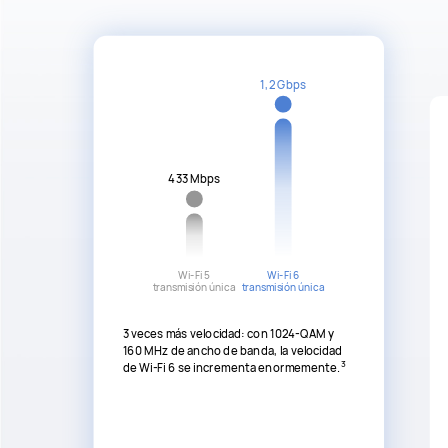
1,2 Gbps
433 Mbps
Wi-Fi 5
Wi-Fi 6
transmisión única
transmisión única
3 veces más velocidad: con 1024-QAM y
160 MHz de ancho de banda, la velocidad
3
de Wi-Fi 6 se incrementa enormemente.