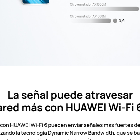
Otro enrutador AX3000M
Otro enrutador AX1800M
0,9
La señal puede atravesar
ared más con HUAWEI
Wi-Fi 
s con HUAWEI Wi-Fi 6 pueden enviar señales más fuertes de
izando la tecnología Dynamic Narrow Bandwidth, que se bas