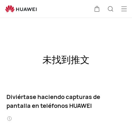
Abri
Carrito
Búsque
me
未找到推文
Diviértase haciendo capturas de
pantalla en teléfonos HUAWEI