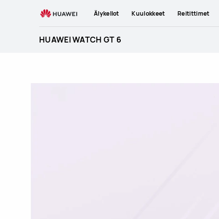
HUAWEI
Älykellot
Kuulokkeet
Reitittimet
WATCH
GT
HUAWEI WATCH GT 6
6