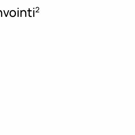
vointi
2