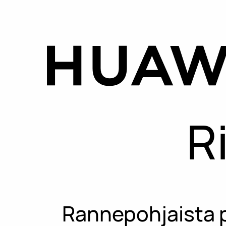
R
Rannepohjaista p