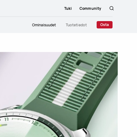
Tuki
Community
Etsi
Close
Osta
Ominaisuudet
Tuotetiedot