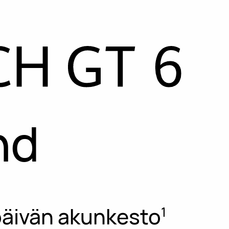
nd
päivän akunkesto
1