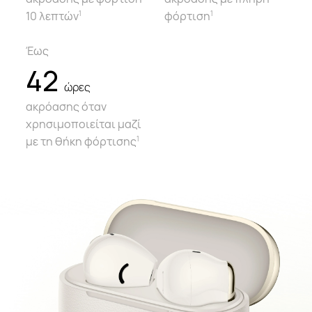
10 λεπτών
φόρτιση
1
1
Έως
42
ώρες
ακρόασης όταν
χρησιμοποιείται μαζί
με τη θήκη φόρτισης
1