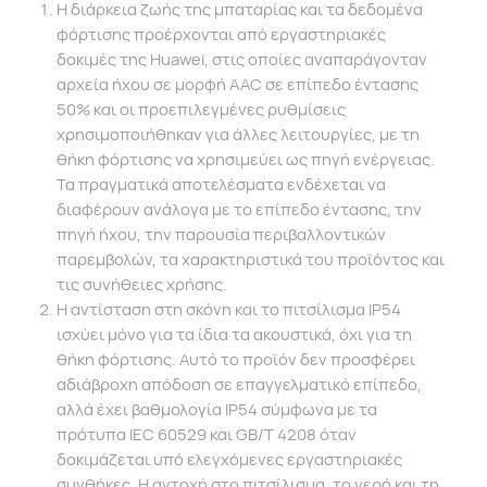
Η διάρκεια ζωής της μπαταρίας και τα δεδομένα
φόρτισης προέρχονται από εργαστηριακές
δοκιμές της Huawei, στις οποίες αναπαράγονταν
αρχεία ήχου σε μορφή AAC σε επίπεδο έντασης
50% και οι προεπιλεγμένες ρυθμίσεις
χρησιμοποιήθηκαν για άλλες λειτουργίες, με τη
θήκη φόρτισης να χρησιμεύει ως πηγή ενέργειας.
Τα πραγματικά αποτελέσματα ενδέχεται να
διαφέρουν ανάλογα με το επίπεδο έντασης, την
πηγή ήχου, την παρουσία περιβαλλοντικών
παρεμβολών, τα χαρακτηριστικά του προϊόντος και
τις συνήθειες χρήσης.
Η αντίσταση στη σκόνη και το πιτσίλισμα IP54
ισχύει μόνο για τα ίδια τα ακουστικά, όχι για τη
θήκη φόρτισης. Αυτό το προϊόν δεν προσφέρει
αδιάβροχη απόδοση σε επαγγελματικό επίπεδο,
αλλά έχει βαθμολογία IP54 σύμφωνα με τα
πρότυπα IEC 60529 και GB/T 4208 όταν
δοκιμάζεται υπό ελεγχόμενες εργαστηριακές
συνθήκες. Η αντοχή στο πιτσίλισμα, το νερό και τη