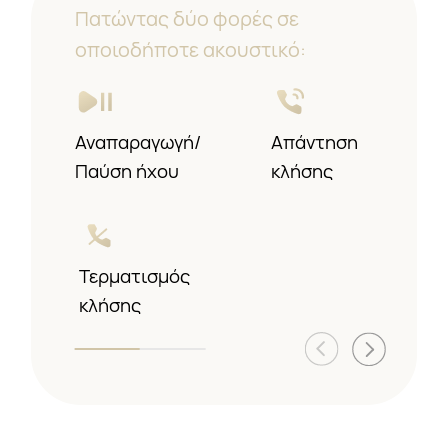
Πατώντας δύο φορές σε
οποιοδήποτε ακουστικό:
Αναπαραγωγή/
Προηγούμενο/
Απάντηση
Παύση
Επόμενο κομμάτι
ήχου
κλήσης
Τερματισμός
κλήσης