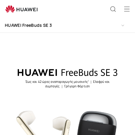
HUAWEI
FreeBuds
Άνο
Αναζήτ
SE
μεν
Clo
3
HUAWEI FreeBuds SE 3
Έως και 42 ώρες αναπαραγωγής μουσικής
｜ Ελαφρύ και
1
συμπαγές ｜ Γρήγορη Φόρτιση