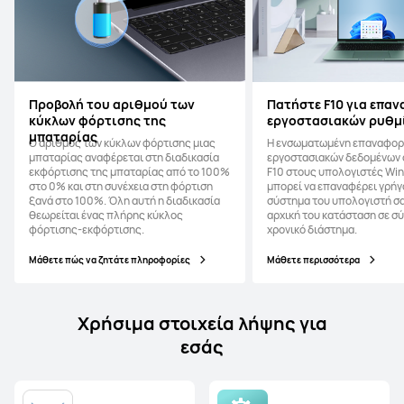
Προβολή του αριθμού των
Πατήστε F10 για επα
κύκλων φόρτισης της
εργοστασιακών ρυθμ
μπαταρίας
Ο αριθμός των κύκλων φόρτισης μιας
Η ενσωματωμένη επαναφο
μπαταρίας αναφέρεται στη διαδικασία
εργοστασιακών δεδομένων
εκφόρτισης της μπαταρίας από το 100%
F10 στους υπολογιστές Wi
στο 0% και στη συνέχεια στη φόρτιση
μπορεί να επαναφέρει γρήγ
ξανά στο 100%. Όλη αυτή η διαδικασία
σύστημα του υπολογιστή σ
θεωρείται ένας πλήρης κύκλος
αρχική του κατάσταση σε σ
φόρτισης-εκφόρτισης.
χρονικό διάστημα.
Μάθετε πώς να ζητάτε πληροφορίες
Μάθετε περισσότερα
Χρήσιμα στοιχεία λήψης για
εσάς