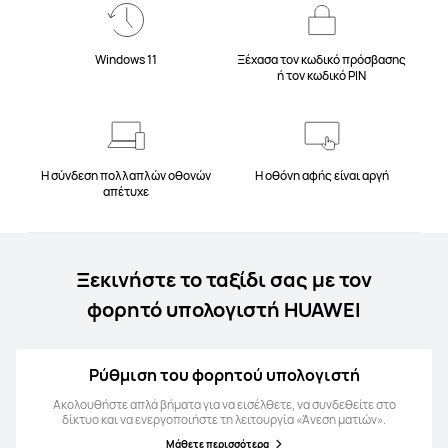
Windows 11
Ξέχασα τον κωδικό πρόσβασης
ή τον κωδικό PIN
Η σύνδεση πολλαπλών οθονών
Η οθόνη αφής είναι αργή
απέτυχε
Ξεκινήστε το ταξίδι σας με τον
φορητό υπολογιστή HUAWEI
Ρύθμιση του φορητού υπολογιστή
Ακολουθήστε απλά βήματα για να εισέλθετε, να συνδεθείτε στο
δίκτυο και να ενεργοποιήστε τη λειτουργία «Άνεση ματιών».
Μάθετε περισσότερα