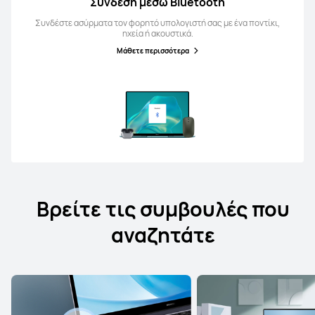
Σύνδεση μέσω Bluetooth
Συνδέστε ασύρματα τον φορητό υπολογιστή σας με ένα ποντίκι,
ηχεία ή ακουστικά.
Μάθετε περισσότερα
Βρείτε τις συμβουλές που
αναζητάτε