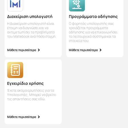
Προγράμματα οδήγησης
Διαχείριση υπολογιστή
Ο φορητός υπολογιστής σας
Η Διαχείριση υπολογιστή είναι
χρειάζεται προγράμματα
έτοιμη να διαγνώσει και να
οδήγησης για να επικοινωνήσει
αντιμετωπίσει τα προβλήματα
το λειτουργικό σύστημα και τα
του Matebook ανά πάσα στιγμή.
στοιχεία του.
Μάθετε περισσότερα
Μάθετε περισσότερα
Εγχειρίδιο χρήσης
Έχετε ακόμα ερωτήσεις για τα
Yπολογιστές; Μπορεί να βρείτε
τις απαντήσεις σας εδώ.
Μάθετε περισσότερα