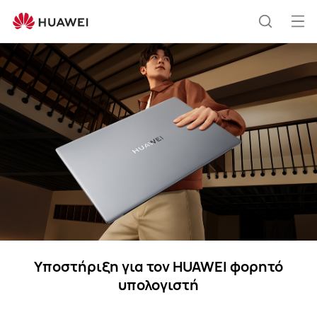
Laptops
Άνο
Αναζήτ
μεν
Υποστήριξη για τον HUAWEI φορητό
υπολογιστή