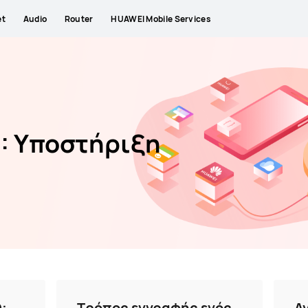
et
Audio
Router
HUAWEI Mobile Services
: Υποστήριξη
D;
Τρόπος εγγραφής ενός
Α