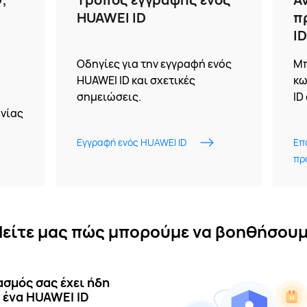
HUAWEI ID
π
ID
Οδηγίες για την εγγραφή ενός
Μπ
HUAWEI ID και σχετικές
κω
σημειώσεις.
ID
νίας
Εγγραφή ενός HUAWEI ID
Επ
πρ
είτε μας πώς μπορούμε να βοηθήσου
ασμός σας έχει ήδη
 ένα HUAWEI ID