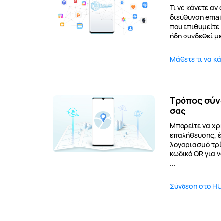
Τι να κάνετε αν
διεύθυνση emai
που επιθυμείτε
ήδη συνδεθεί με
Μάθετε τι να κά
Τρόπος σύν
σας
Μπορείτε να χρ
επαλήθευσης, έ
λογαριασμό τρί
κωδικό QR για ν
...
Σύνδεση στο HU