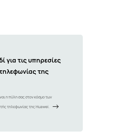
δί για τις υπηρεσίες
 τηλεφωνίας της
ίναι η πύλη σας στον κόσμο των
ητής τηλεφωνίας της Huawei.