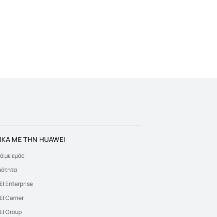
ΙΚΑ ΜΕ ΤΗΝ HUAWEI
ά με εμάς
μότητα
I Enterprise
I Carrier
I Group