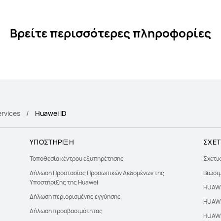
Βρείτε περισσότερες πληροφορίες
ervices
Huawei ID
ΥΠΟΣΤΗΡΙΞΗ
ΣΧΕΤ
Τοποθεσία κέντρου εξυπηρέτησης
Σχετικ
Δήλωση Προστασίας Προσωπικών Δεδομένων της
Βιωσι
Υποστήριξης της Huawei
HUAWE
Δήλωση περιορισμένης εγγύησης
HUAWE
Δήλωση προσβασιμότητας
HUAWE