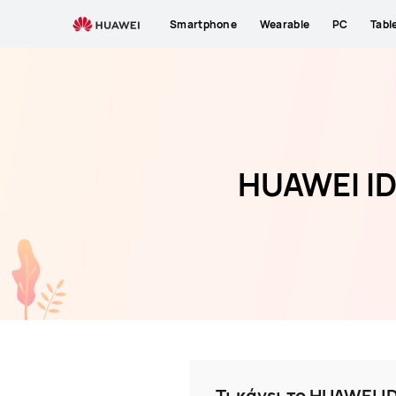
Huawei
Smartphone
Wearable
PC
Tabl
ID
HUAWEI ID
Τι κάνει το HUAWEI I