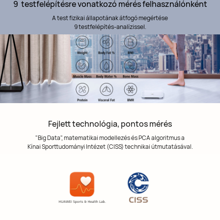
9 testfelépítésre vonatkozó mérés felhasználónként
A test fizikai állapotának átfogó megértése
9 testfelépítés-analízissel.
Fejlett technológia, pontos mérés
"Big Data", matematikai modellezés és PCA algoritmus a
Kínai Sporttudományi Intézet (CISS) technikai útmutatásával.