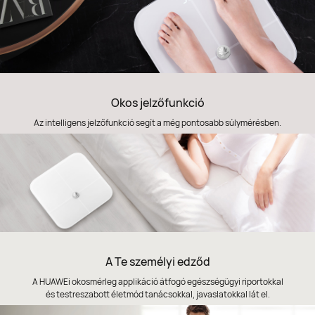
Okos jelzőfunkció
Az intelligens jelzőfunkció segít a még pontosabb súlymérésben.
A Te személyi edződ
A HUAWEi okosmérleg applikáció átfogó egészségügyi riportokkal
és testreszabott életmód tanácsokkal, javaslatokkal lát el.