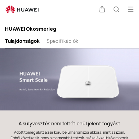
HUAWEI
Okosmérleg
Me
Kocsi
Keresés
meg
Clo
HUAWEI Okosmérleg
Tulajdonságok
Specifikációk
A súlyvesztés nem feltétlenül jelent fogyást
Adott tömeg alatt a zsír körülbelül háromszor akkora, mint az izom.
Ebből következik, hogy a magasabb testzsír-százalékkal bíró emberek