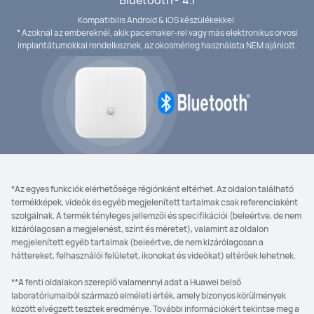
Kompatibilis Android & iOS készülékekkel.
* Azoknál az embereknél, akik pacemaker-rel vagy más elektronikus orvosi
implantátumokkal rendelkeznek, az okosmérleg használata NEM ajánlott.
*Az egyes funkciók elérhetősége régiónként eltérhet. Az oldalon található
termékképek, videók és egyéb megjelenített tartalmak csak referenciaként
szolgálnak. A termék tényleges jellemzői és specifikációi (beleértve, de nem
kizárólagosan a megjelenést, színt és méretet), valamint az oldalon
megjelenített egyéb tartalmak (beleértve, de nem kizárólagosan a
háttereket, felhasználói felületet, ikonokat és videókat) eltérőek lehetnek.
**A fenti oldalakon szereplő valamennyi adat a Huawei belső
laboratóriumaiból származó elméleti érték, amely bizonyos körülmények
között elvégzett tesztek eredménye. További információkért tekintse meg a