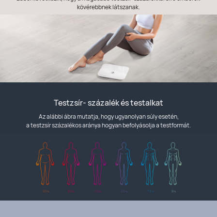
kövérebbnek látszanak.
Testzsír- százalék és testalkat
Az alábbi ábra mutatja, hogy ugyanolyan súly esetén,
a testzsír százalékos aránya hogyan befolyásolja a testformát.