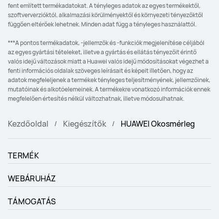
fent említett termékadatokat. A tényleges adatok az egyes termékektől,
szoftververzióktól, alkalmazási körülményektől és környezeti tényezőktől
függően eltérőek lehetnek. Minden adat függ a tényleges használattól.
***A pontos termékadatok, -jellemzők és -funkciók megjelenítése céljából
az egyes gyártási tételeket, illetve a gyártás és ellátás tényezőit érintő
valós idejű változások miatt a Huawei valós idejű módosításokat végezhet a
fenti információs oldalak szöveges leírásait és képeit illetően, hogy az
adatok megfeleljenek a termékek tényleges teljesítményének, jellemzőinek,
mutatóinak és alkotóelemeinek. A termékekre vonatkozó információk ennek
megfelelően értesítés nélkül változhatnak, illetve módosulhatnak.
Kezdőoldal
Kiegészítők
HUAWEI Okosmérleg
TERMÉK
WEBÁRUHÁZ
TÁMOGATÁS