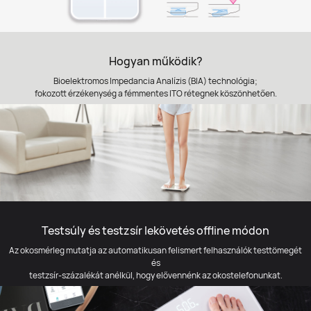
Hogyan működik?
Bioelektromos Impedancia Analízis (BIA) technológia;
fokozott érzékenység a fémmentes ITO rétegnek köszönhetően.
Testsúly és testzsír lekövetés offline módon
Az okosmérleg mutatja az automatikusan felismert felhasználók testtömegét
és
testzsír-százalékát anélkül, hogy elővennénk az okostelefonunkat.