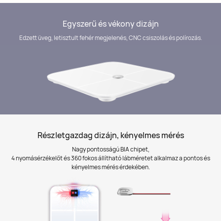
Egyszerű és vékony dizájn
Edzett üveg, letisztult fehér megjelenés, CNC csiszolás és polírozás.
Részletgazdag dizájn, kényelmes mérés
Nagy pontosságú BIA chipet,
4 nyomásérzékelőt és 360 fokos állítható lábméretet alkalmaz a pontos és
kényelmes mérés érdekében.