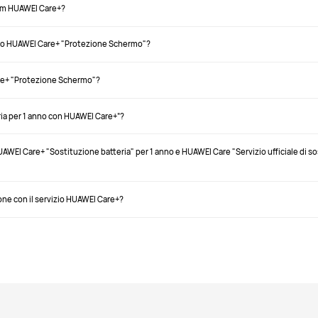
ium HUAWEI Care+?
izio HUAWEI Care+ "Protezione Schermo"?
are+ "Protezione Schermo"?
eria per 1 anno con HUAWEI Care+”?
o HUAWEI Care+ "Sostituzione batteria" per 1 anno e HUAWEI Care "Servizio ufficiale di s
ne con il servizio HUAWEI Care+?