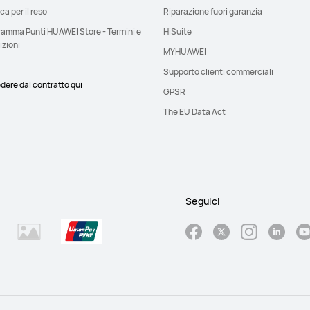
ica per il reso
Riparazione fuori garanzia
ramma Punti HUAWEI Store - Termini e
HiSuite
izioni
MYHUAWEI
Supporto clienti commerciali
dere dal contratto qui
GPSR
The EU Data Act
Seguici