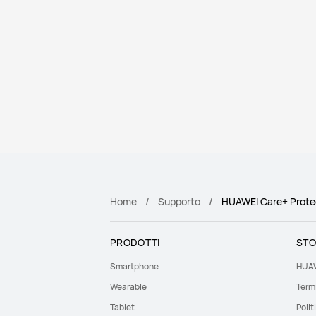
Home
Supporto
HUAWEI Care+ Protec
PRODOTTI
STO
Smartphone
HUAW
Wearable
Termi
Tablet
Polit