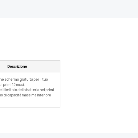
Descrizione
one schermo gratuita per il tuo
ei primi 12 mesi.
 illimitata della batteria nei primi
aso di capacità massima inferiore