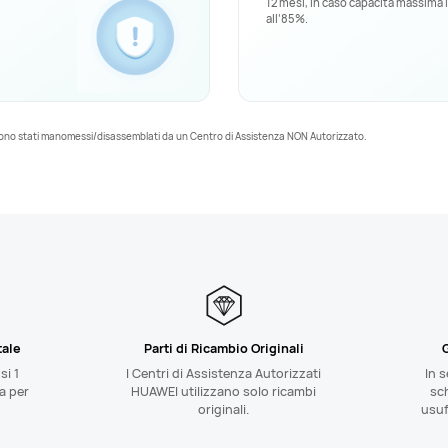
12 mesi, in caso capacità massima 
all’85%.
che sono stati manomessi/disassemblati da un Centro di Assistenza NON Autorizzato.
tale
Parti di Ricambio Originali
G
si 1
I Centri di Assistenza Autorizzati
In s
a per
HUAWEI utilizzano solo ricambi
sc
originali.
usuf