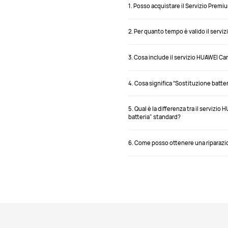
1. Posso acquistare il Servizio Prem
2. Per quanto tempo è valido il serv
3. Cosa include il servizio HUAWEI C
4. Cosa significa “Sostituzione batt
5. Qual è la differenza tra il servizi
batteria" standard?
6. Come posso ottenere una riparazio