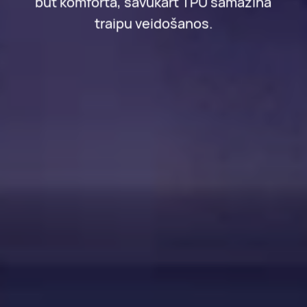
būt komfortā, savukārt TPU samazina
traipu veidošanos.