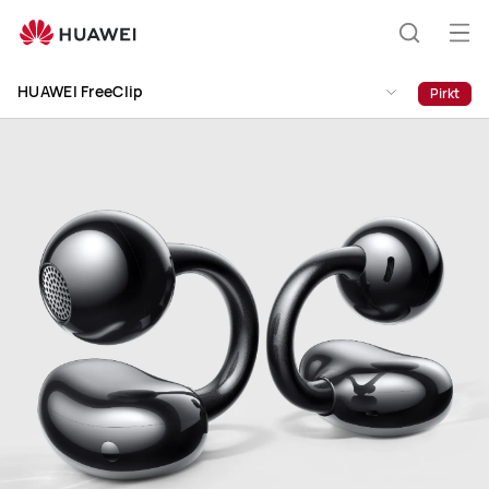
HUAWEI
FreeClip
Atv
Meklēša
izvē
HUAWEI FreeClip
Pirkt