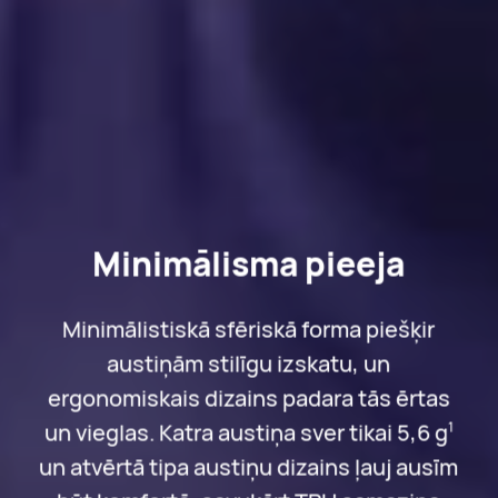
Minimālisma pieeja
Minimālistiskā sfēriskā forma piešķir
austiņām stilīgu izskatu, un
ergonomiskais dizains padara tās ērtas
un vieglas. Katra austiņa sver tikai 5,6 g
1
un atvērtā tipa austiņu dizains ļauj ausīm