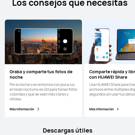
Los consejos que necesitas
Graba y comparte tus fotos de
Comparte rápida y li
noche
con HUAWEI Share
Por la noche o en entornos con poca luz,
Usa HUAWEI Share para tran
el modo nocturno es útil para tomar fotos
archivos entre múltiples dis
coloridas y que se vean más claras y
segundos sin usar tus datos
nítidas.
Más información
Más información
Descargas útiles