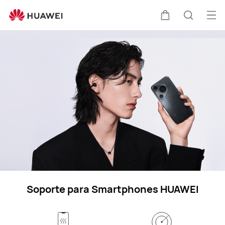
Soporte
para
Abri
Carrito
Búsque
dispositivos
me
celulares
HUAWEI
Soporte para Smartphones HUAWEI