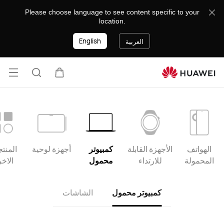
product
Please choose language to see content specific to your
list
location.
English
العربية
فتح
عربة
البحث
القائ
الهواتف
الأجهزة القابلة
كمبيوتر
أجهزة لوحية
المنت
المحمولة
للارتداء
محمول
الاخ
كمبيوتر محمول
الشاشات