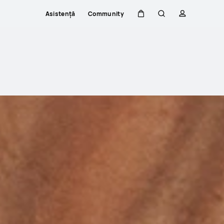
Asistență
Community
Căruciorul
Căutare
profilului