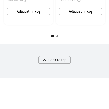
Egalizator
Egalizator
Adăugați în coș
Adăugați în coș
Da
Da
Rezistent la stropire, apă și 
Rezistent la stropire, apă și 
praf
praf
IP57
IP54
Capacitatea bateriei
Capacitatea bateriei
Până la 7 ore după o încărcare 
ANC off:

completă

6,5 ore la o singură încărcare

Back to top
Până la 28 de ore cu carcasa de 
31 De ore cu carcasă de încărcare

încărcare
ANC on:

4,5 ore cu o singură taxă

22 De ore cu carcasă de încărcare
Conexiunea dispozitivului
Conexiunea dispozitivului
Conexiune Seamless Dual-Device
Conexiune Seamless Dual-Device
Anularea Zgomotului în timpul 
Anularea Zgomotului în timpul 
Apelului
Apelului