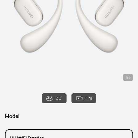
1/8
3D
Film
Model
HUAWEI FreeArc