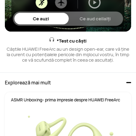
Ce auzi
Ce aud ceilalți
*Test cu căști
Căștile HUAWEI FreeArc au un design open-ear, care vă ține
la curent cu potențialele pericole din mijlocul vostru, în timp
ce vă scufundă complet în ceea ce ascultați.
Explorează mai mult
ASMR Unboxing- prima impresie despre HUAWEI FreeArc