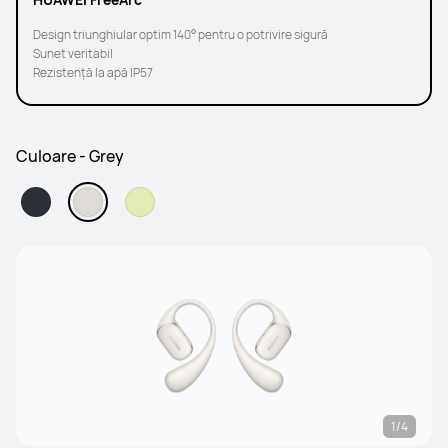
Design triunghiular optim 140° pentru o potrivire sigură
Sunet veritabil
Rezistență la apă IP57
Culoare - Grey
1/4