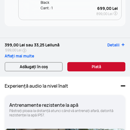
Black
Cant.:
1
699,00 Lei
899,00 Lei
399,00 Lei
sau
33,25 Lei
lună
Detalii
599,00 Lei
Aflați mai multe
Adăugați în coș
Plată
Experiență audio la nivel înalt
Antrenamente rezistente la apă
Păstrați ploaia la distanță atunci când vă antrenați afară, datorită 
rezistenței la apă IP57.