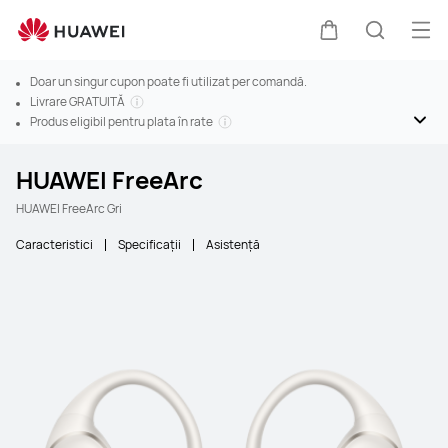
Des
Căruciorul
Căutare
Doar un singur cupon poate fi utilizat per comandă.
Livrare GRATUITĂ
Produs eligibil pentru plata în rate
HUAWEI FreeArc
HUAWEI FreeArc Gri
Caracteristici
Specificaţii
Asistență