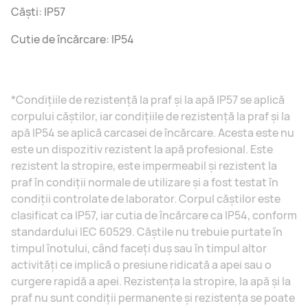
Căști: IP57
Cutie de încărcare: IP54
*Condițiile de rezistență la praf și la apă IP57 se aplică
corpului căștilor, iar condițiile de rezistență la praf și la
apă IP54 se aplică carcasei de încărcare. Acesta este nu
este un dispozitiv rezistent la apă profesional. Este
rezistent la stropire, este impermeabil și rezistent la
praf în condiții normale de utilizare și a fost testat în
condiții controlate de laborator. Corpul căștilor este
clasificat ca IP57, iar cutia de încărcare ca IP54, conform
standardului IEC 60529. Căștile nu trebuie purtate în
timpul înotului, când faceți duș sau în timpul altor
activități ce implică o presiune ridicată a apei sau o
curgere rapidă a apei. Rezistența la stropire, la apă și la
praf nu sunt condiții permanente și rezistența se poate