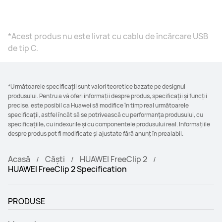
*Acest produs nu este livrat cu cablu de încărcare USB
de tip C.
*Următoarele specificații sunt valori teoretice bazate pe designul
produsului. Pentru a vă oferi informații despre produs, specificații și funcții
precise, este posibil ca Huawei să modifice în timp real următoarele
specificații, astfel încât să se potrivească cu performanța produsului, cu
specificațiile, cu indexurile și cu componentele produsului real. Informațiile
despre produs pot fi modificate și ajustate fără anunț în prealabil.
Acasă
Căști
HUAWEI FreeClip 2
HUAWEI FreeClip 2 Specification
PRODUSE