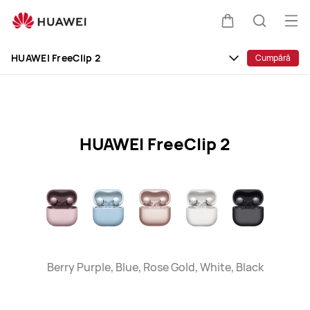
HUAWEI
FreeClip
Des
Căruciorul
Căutare
2
men
Clo
Specification
HUAWEI FreeClip 2
Cumpără
HUAWEI FreeClip 2
Berry Purple, Blue, Rose Gold, White, Black