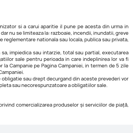
izator si a carui aparitie il pune pe acesta din urma in
ar nu se limiteaza la: razboaie, incendii, inundatii, greve
ce reglementare nationala sau locala, publica sau privata,
sa, impiedica sau intarzie, total sau partial, executarea
iilor sale pentru perioada in care indeplinirea lor va fi
lor la Campanie pe Pagina Campaniei, in termen de 5 zile
 Campaniei.
e obligatie sau drept decurgand din aceste prevederi vor
leta sau necorespunzatoare a obligatiilor sale.
ivind comercializarea produselor și serviciilor de piață,