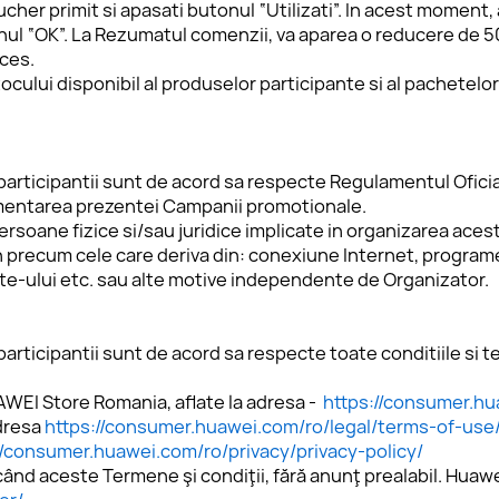
r primit si apasati butonul “Utilizati”. In acest moment, ap
ul “OK”. La Rezumatul comenzii, va aparea o reducere de 500 
cces.
ocului disponibil al produselor participante si al pachetelor 
 participantii sunt de acord sa respecte Regulamentul Oficia
ementarea prezentei Campanii promotionale.
rsoane fizice si/sau juridice implicate in organizarea acest
 precum cele care deriva din: conexiune Internet, programe 
ite-ului etc. sau alte motive independente de Organizator.
participantii sunt de acord sa respecte toate conditiile si 
HUAWEI Store Romania, aflate la adresa -  
https://consumer.hu
dresa 
https://consumer.huawei.com/ro/legal/terms-of-use
//consumer.huawei.com/ro/privacy/privacy-policy/
când aceste Termene şi condiţii, fără anunţ prealabil. Huawe