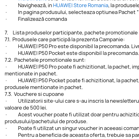
·           Navighează, in 
HUAWEI Store Romania
, la produsele
·           In pagina produsului, selecteaza optiunea Pach
·           Finalizează comanda
7.     
Lista produselor participante,
pachete promotionale s
7.1.  Produsele care participă la prezenta Campanie:
·           HUAWEI P50 Pro este disponibil la precomanda. 
·           HUAWEI P50 Pocket este disponibil la precomand
7.2.  Pachetele promotionale sunt:
·           HUAWEI P50 Pro poate fi achizitionat, la pachet,
mentionate in pachet.
·           HUAWEI P50 Pocket poate fi achizitionat, la pach
produsele mentionate in pachet.
7.3.  Vouchere si cupoane
·           Utilizatorii site-ului care s-au inscris la newsle
valoare de 500 lei. 
·           Acest voucher poate fi utilizat doar pentru achiz
produsului/pachetului de produse.
·           Poate fi utilizat un singur voucher in aceeasi
·           Pentru a beneficia de aceasta oferta, trebuie sa