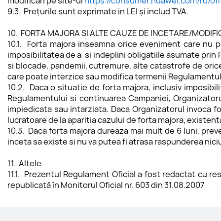
modificări pe site-ul 
https://consumer.huawei.com/ro/off
9.3.  Prețurile sunt exprimate in LEI și includ TVA.
10.  FORTA MAJORA SI ALTE CAUZE DE INCETARE/MODIF
10.1. Forta majora inseamna orice eveniment care nu poa
imposibilitatea de a-si indeplini obligatiile asumate prin
si blocade, pandemii, cutremure, alte catastrofe de orice
care poate interzice sau modifica termenii Regulamentul
10.2. Daca o situatie de forta majora, inclusiv imposibi
Regulamentului si continuarea Campaniei, Organizatorul v
impiedicata sau intarziata. Daca Organizatorul invoca f
lucratoare de la aparitia cazului de forta majora, existen
10.3. Daca forta majora dureaza mai mult de 6 luni, pre
inceta sa existe si nu va putea fi atrasa raspunderea n
11.  Altele 
11.1. Prezentul Regulament Oficial a fost redactat cu re
republicată în Monitorul Oficial nr. 603 din 31.08.2007