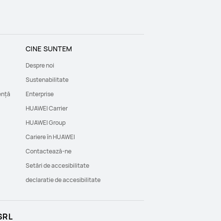
CINE SUNTEM
Despre noi
Sustenabilitate
ență
Enterprise
HUAWEI Carrier
HUAWEI Group
Cariere în HUAWEI
Contactează-ne
Setări de accesibilitate
declaratie de accesibilitate
SRL