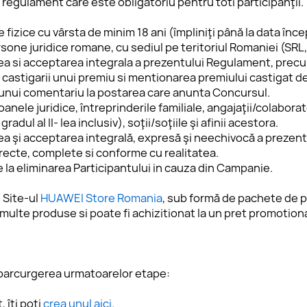
regulament care este obligatoriu pentru toti participanţii.
 fizice cu vârsta de minim 18 ani (împliniţi până la data înc
sone juridice romane, cu sediul pe teritoriul Romaniei (SRL, 
a si acceptarea integrala a prezentului Regulament, precum 
l castigarii unui premiu si mentionarea premiului castigat d
 unui comentariu la postarea care anunta Concursul. 
anele juridice, întreprinderile familiale, angajaţii/colaborato
adul al II- lea inclusiv), soţii/soţiile şi afinii acestora. 
ea şi acceptarea integrală, expresă şi neechivocă a prezent
orecte, complete si conforme cu realitatea.
 la eliminarea Participantului in cauza din Campanie. 
 Site-ul 
HUAWEI Store Romania
, sub formă de pachete de p
ulte produse si poate fi achizitionat la un pret promotional
a parcurgerea urmatoarelor etape:
îți poți 
crea unul aici
. 