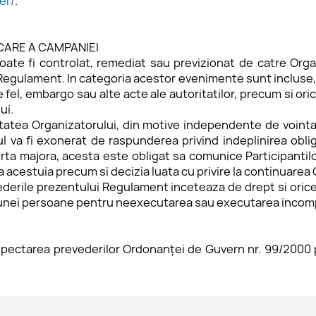
er/
.
ICARE A CAMPANIEI
te fi controlat, remediat sau previzionat de catre Organ
 Regulament. In categoria acestor evenimente sunt incluse, d
 fel, embargo sau alte acte ale autoritatilor, precum si ori
ui.
litatea Organizatorului, din motive independente de vointa 
a fi exonerat de raspunderea privind indeplinirea obligat
orta majora, acesta este obligat sa comunice Participanti
ta acestuia precum si decizia luata cu privire la continuarea
vederile prezentului Regulament inceteaza de drept si oric
iciunei persoane pentru neexecutarea sau executarea incomp
spectarea prevederilor Ordonanței de Guvern nr. 99/2000 pr