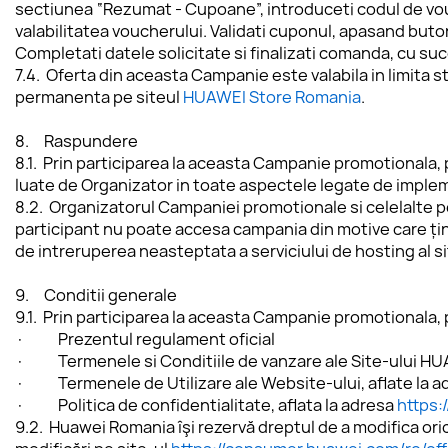
sectiunea “Rezumat - Cupoane”, introduceti codul de vouche
valabilitatea voucherului. Validati cuponul, apasand buton
Completati datele solicitate si finalizati comanda, cu su
7.4.  Oferta din aceasta Campanie este valabila in limita st
permanenta pe siteul 
HUAWEI Store Romania
. 
8.     
Raspundere
8.1.  Prin participarea la aceasta Campanie promotionala,
luate de Organizator in toate aspectele legate de impl
8.2.  Organizatorul Campaniei promotionale si celelalte pe
participant nu poate accesa campania din motive care țin
de intreruperea neasteptata a serviciului de hosting al s
9.     
Conditii generale
9.1.  Prin participarea la aceasta Campanie promotionala, 
·           Prezentul regulament oficial
·           Termenele si Conditiile de vanzare ale Site-ului 
·           Termenele de Utilizare ale Website-ului, aflate la a
·           Politica de confidentialitate, aflata la adresa 
https:
9.2.  Huawei Romania îşi rezervă dreptul de a modifica ori