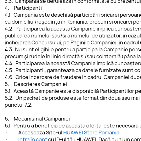
3.3.  Campania se deruleaza in conformitate cu prezentul 
4.     
Participanti
4.1.  Campania este deschisă participării oricarei persoane
cu domiciliul/reşedinţa în România, precum si oricarei per
4.2.  Participarea la aceasta Campanie implica cunoastere
publicarea numelui sau/si a numelui de utilizator, in cazu
incheierea Concursului, pe Paginile Campaniei, in cadrul
4.3.  Nu sunt eligibile pentru a participa la Campanie perso
precum şi rudele în linie directă şi/sau colaterală (pâna la gr
4.4.  Participarea la această Campanie implică cunoaşter
4.5.  Participantii, garanteaza ca datele furnizate sunt c
4.6.  Orice incercare de fraudare in cadrul Campaniei duce
5.     
Descrierea Campaniei
5.1.  Această Campanie este disponibilă Participantilor pe
5.2.  Un pachet de produse este format din doua sau mai m
punctul 7.2.
6.     
Mecanismul Campaniei
6.1.  Pentru a beneficia de această ofertă, este necesar
·           Acceseaza Site-ul 
HUAWEI Store Romania
·           
Intra în cont
 cu ID-ul tău HUAWEI. Dacă nu ai un cont, 