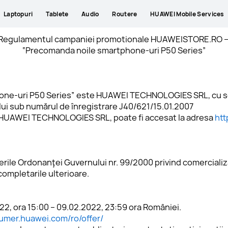
Laptopuri
Tablete
Audio
Routere
HUAWEI Mobile Services
Regulamentul campaniei promotionale HUAWEISTORE.RO –
“Precomanda noile smartphone-uri P50 Series”
one-uri P50 Series” este HUAWEI TECHNOLOGIES SRL, cu sediu
ului sub numărul de înregistrare J40/621/15.01.2007
l HUAWEI TECHNOLOGIES SRL, poate fi accesat la adresa 
htt
ile Ordonanţei Guvernului nr. 99/2000 privind comercializare
 completarile ulterioare. 
2022, ora 15:00 – 09.02.2022, 23:59 ora României.
sumer.huawei.com/ro/offer/