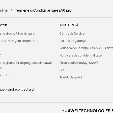
nline
Termene si Conditii lansare p50 pro
azin
ASISTENȚĂ
ne și condiții de vânzare
Centre de Service
ul de retragere din contract
Politică de garanție
Perioada de Garanție și Serviciul Asist
C
Notificare de confidențialitate
ne și condiții ale programului Huawei
Fă cunoștință cu My HUAWEI
ts
GPSR
 – SAL
The EU Data Act
geți-vă din contract aici
HUAWEI TECHNOLOGIES 