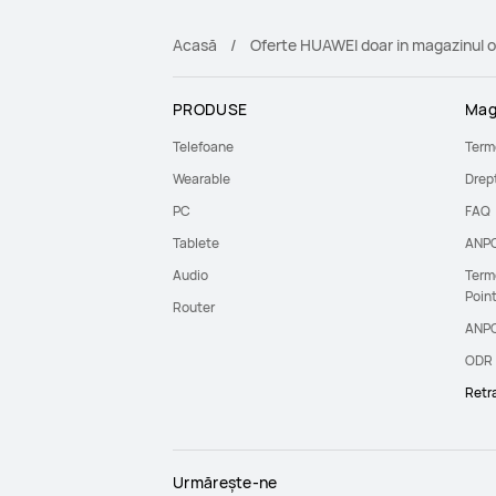
Acasă
Oferte HUAWEI doar in magazinul o
PRODUSE
Mag
Telefoane
Terme
Wearable
Drept
PC
FAQ
Tablete
ANP
Audio
Terme
Poin
Router
ANPC
ODR
Retra
Urmărește-ne