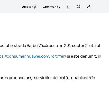
Asistență
Community
Căruciorul
Căutare
profilului
 
l in strada Barbu Văcărescu nr. 201, sector 2, etajul 
ps://consumer.huawei.com/ro/offer/
 și este denumit, în 
a produselor şi serviciilor de piaţă, republicată în 