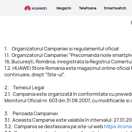
Magazin
Telefoane
Smartwatch
1.     
Organizatorul Campaniei si regulamentul oficial
1.1.  Organizatorul Campaniei “Precomanda noile smartph
16, București, România, inregistrata la Registrul Comert
1.2. HUAWEI Store Romania este magazinul online oficia
continuare, drept “Site-ul”.
2.     Temeiul Legal
2.1.  Campania este organizată în conformitate cu preveder
Monitorul Oficial nr. 603 din 31.08.2007, cu modificarile si
3.     
Perioada Campaniei
3.1.  Aceasta Campanie este valabila în intervalul: 27.01.
3.2.  
Campania se desfasoara pe site-ul web 
https://con