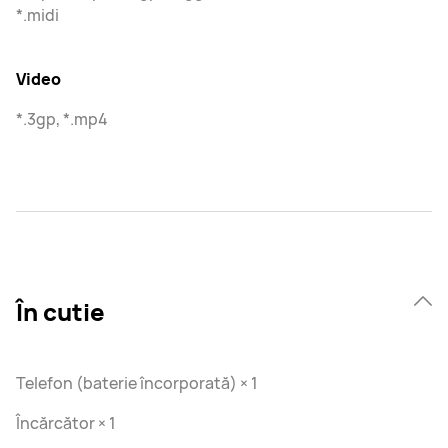
*.midi
Video
*.3gp, *.mp4
În cutie
Telefon (baterie încorporată) × 1
Încărcător × 1