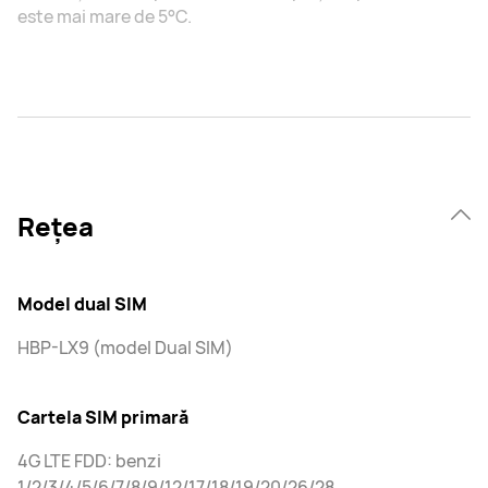
este mai mare de 5°C.
Rețea
Model dual SIM
HBP-LX9 (model Dual SIM)
Cartela SIM primară
4G LTE FDD: benzi
1/2/3/4/5/6/7/8/9/12/17/18/19/20/26/28