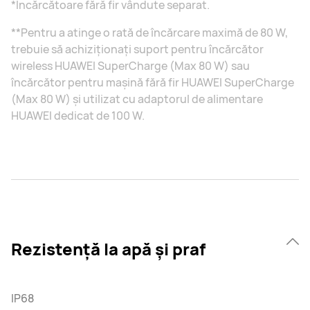
*Încărcătoare fără fir vândute separat.
**Pentru a atinge o rată de încărcare maximă de 80 W,
trebuie să achiziționați suport pentru încărcător
wireless HUAWEI SuperCharge (Max 80 W) sau
încărcător pentru mașină fără fir HUAWEI SuperCharge
(Max 80 W) și utilizat cu adaptorul de alimentare
HUAWEI dedicat de 100 W.
Rezistență la apă și praf
IP68