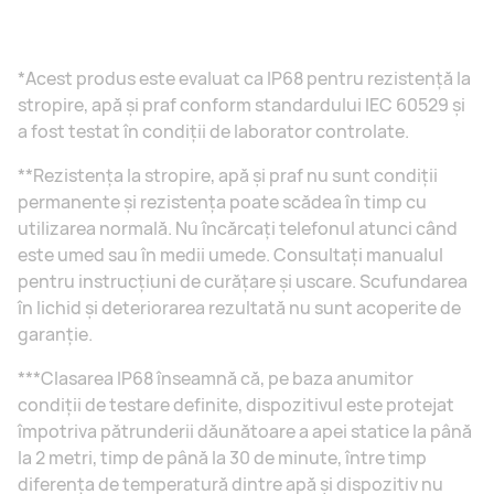
*Acest produs este evaluat ca IP68 pentru rezistență la
stropire, apă și praf conform standardului IEC 60529 și
a fost testat în condiții de laborator controlate.
**Rezistența la stropire, apă și praf nu sunt condiții
permanente și rezistența poate scădea în timp cu
utilizarea normală. Nu încărcați telefonul atunci când
este umed sau în medii umede. Consultați manualul
pentru instrucțiuni de curățare și uscare. Scufundarea
în lichid și deteriorarea rezultată nu sunt acoperite de
garanție.
***Clasarea IP68 înseamnă că, pe baza anumitor
condiții de testare definite, dispozitivul este protejat
împotriva pătrunderii dăunătoare a apei statice la până
la 2 metri, timp de până la 30 de minute, între timp
diferența de temperatură dintre apă și dispozitiv nu