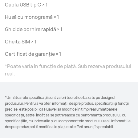
Cablu USB tip C × 1
Husă cu monogramă × 1
Ghid de pornire rapidă × 1
Cheita SIM × 1
Certificat de garanție × 1
*Poate varia în funcție de piață. Sub rezerva produsului
real.
*Următoarele specificații sunt valori teoretice bazate pe designul
produsului. Pentru a vă oferi informații despre produs, specificații și funcții
precise, este posibil ca Huawei să modifice în timp real următoarele
specificații, astfel încât să se potrivească cu performanța produsului, cu
specificațiile, cu indexurile și cu componentele produsului real. Informațiile
despre produs pot fi modificate și ajustate fără anunț în prealabil.