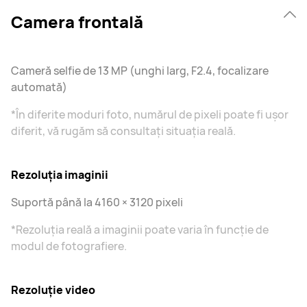
Camera frontală
Cameră selfie de 13 MP (unghi larg, F2.4, focalizare
automată)
*În diferite moduri foto, numărul de pixeli poate fi ușor
diferit, vă rugăm să consultați situația reală.
Rezoluția imaginii
Suportă până la 4160 × 3120 pixeli
*Rezoluția reală a imaginii poate varia în funcție de
modul de fotografiere.
Rezoluție video