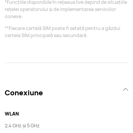
*Funcțiile disponibile în rețeaua live depind de situațiile
rețelei operatorului și de implementarea serviciilor
conexe.
**Fiecare cartelă SIM poate fi setată pentru a găzdui
cartela SIM principală sau secundară.
Conexiune
WLAN
2,4 GHz și 5 GHz