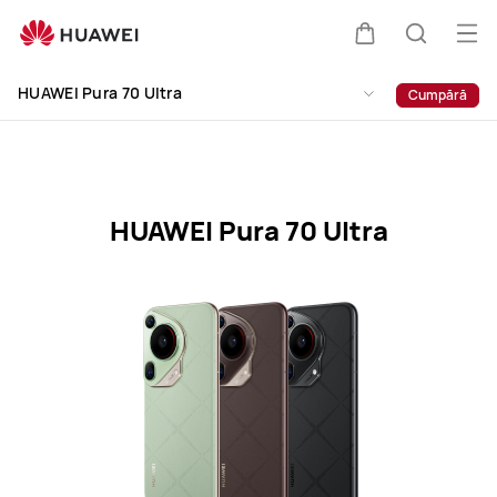
HUAWEI
Pura
Des
Căruciorul
Căutare
70
men
Clo
Ultra
HUAWEI Pura 70 Ultra
Cumpără
Specification
HUAWEI Pura 70 Ultra