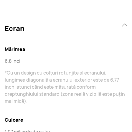
Ecran
Mărimea
6,8 inci
*Cu un design cu colțuri rotunjite al ecranului,
lungimea diagonală a ecranului exterior este de 6,77
inchi atunci când este măsurată conform
dreptunghiului standard (zona reală vizibilă este puțin
mai mică).
Culoare
1,07 miliarde de culori