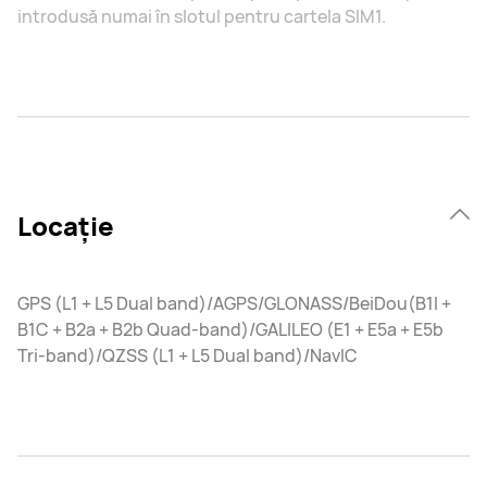
introdusă numai în slotul pentru cartela SIM1.
Locație
GPS (L1 + L5 Dual band)/AGPS/GLONASS/BeiDou(B1I +
B1C + B2a + B2b Quad-band)/GALILEO (E1 + E5a + E5b
Tri-band)/QZSS (L1 + L5 Dual band)/NavIC