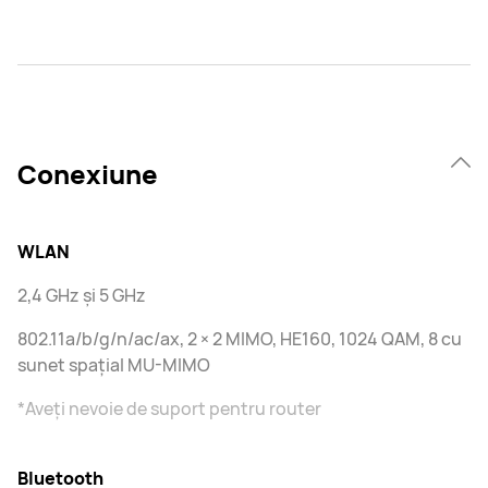
Conexiune
WLAN
2,4 GHz și 5 GHz
802.11a/b/g/n/ac/ax, 2 × 2 MIMO, HE160, 1024 QAM, 8 cu
sunet spațial MU-MIMO
*Aveți nevoie de suport pentru router
Bluetooth