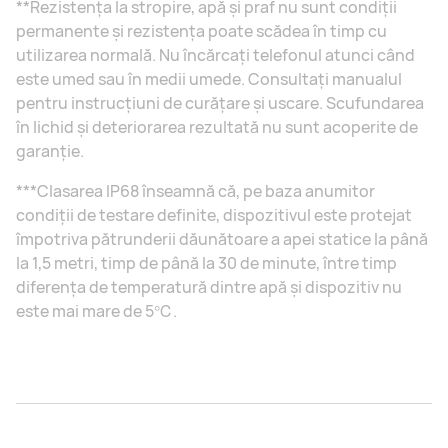
**Rezistența la stropire, apă și praf nu sunt condiții
permanente și rezistența poate scădea în timp cu
utilizarea normală. Nu încărcați telefonul atunci când
este umed sau în medii umede. Consultați manualul
pentru instrucțiuni de curățare și uscare. Scufundarea
în lichid și deteriorarea rezultată nu sunt acoperite de
garanție.
***Clasarea IP68 înseamnă că, pe baza anumitor
condiții de testare definite, dispozitivul este protejat
împotriva pătrunderii dăunătoare a apei statice la până
la 1,5 metri, timp de până la 30 de minute, între timp
diferența de temperatură dintre apă și dispozitiv nu
este mai mare de 5℃.