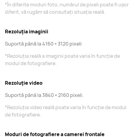
*În diferite moduri foto, numărul de pixeli poate fi ușor
diferit, vă rugăm să consultați situația reală.
Rezoluția imaginii
Suportă până la 4160 × 3120 pixeli
*Rezoluția reală a imaginii poate varia în funcție de
modul de fotografiere.
Rezoluție video
Suportă până la 3840 × 2160 pixeli.
*Rezoluția video reală poate varia în funcție de modul
de fotografiere.
Moduri de fotografiere a camerei frontale