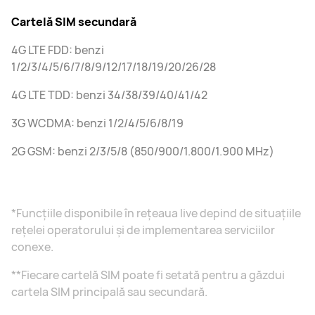
Cartelă SIM secundară
4G LTE FDD: benzi
1/2/3/4/5/6/7/8/9/12/17/18/19/20/26/28
4G LTE TDD: benzi 34/38/39/40/41/42
3G WCDMA: benzi 1/2/4/5/6/8/19
2G GSM: benzi 2/3/5/8 (850/900/1.800/1.900 MHz)
*Funcțiile disponibile în rețeaua live depind de situațiile
rețelei operatorului și de implementarea serviciilor
conexe.
**Fiecare cartelă SIM poate fi setată pentru a găzdui
cartela SIM principală sau secundară.