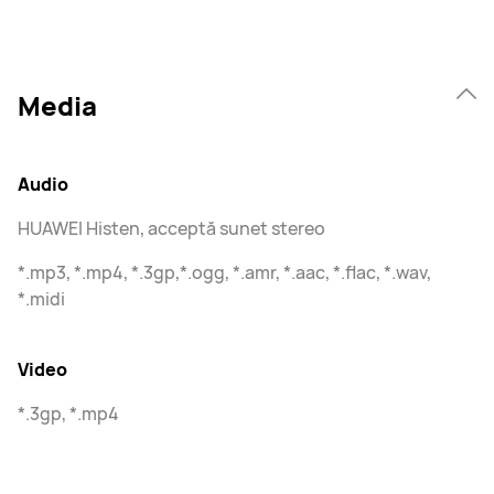
Media
Audio
HUAWEI Histen, acceptă sunet stereo
*.mp3, *.mp4, *.3gp,*.ogg, *.amr, *.aac, *.flac, *.wav,
*.midi
Video
*.3gp, *.mp4