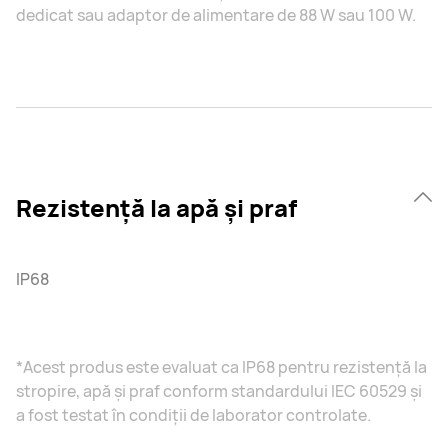
dedicat sau adaptor de alimentare de 88 W sau 100 W.
Rezistență la apă și praf
IP68
*Acest produs este evaluat ca IP68 pentru rezistență la
stropire, apă și praf conform standardului IEC 60529 și
a fost testat în condiții de laborator controlate.