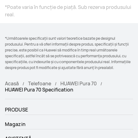
*Poate varia în funcție de piață. Sub rezerva produsului
real.
*Următoarele specificații sunt valori teoretice bazate pe designul
produsului. Pentru a vă oferi informații despre produs, specificații și funcții
precise, este posibil ca Huawei să modifice în timp real următoarele
specificații, astfel încât să se potrivească cu performanța produsului, cu
specificațiile, cu indexurile și cu componentele produsului real. Informațiile
despre produs pot fi modificate și ajustate fără anunț în prealabil.
Acasă
Telefoane
HUAWEI Pura 70
HUAWEI Pura 70 Specification
PRODUSE
Magazin