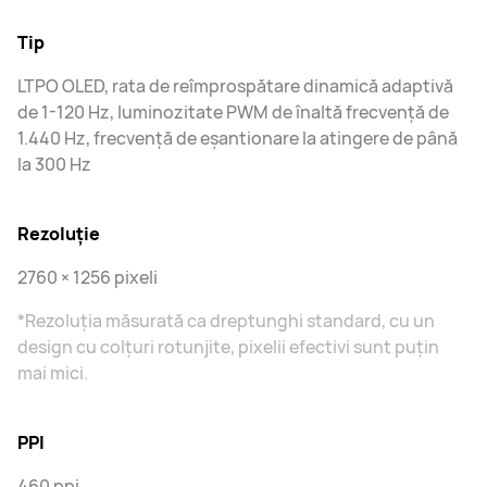
Tip
LTPO OLED, rata de reîmprospătare dinamică adaptivă
de 1-120 Hz, luminozitate PWM de înaltă frecvență de
1.440 Hz, frecvență de eșantionare la atingere de până
la 300 Hz
Rezoluţie
2760 × 1256 pixeli
*Rezoluția măsurată ca dreptunghi standard, cu un
design cu colțuri rotunjite, pixelii efectivi sunt puțin
mai mici.
PPI
460 ppi