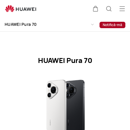
HUAWEI
Pura
Des
Căruciorul
Căutare
70
men
Clo
Specification
HUAWEI Pura 70
Notifică-mă
HUAWEI Pura 70