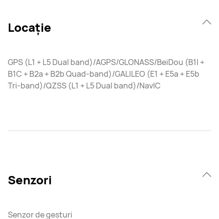
Locație
GPS (L1 + L5 Dual band)/AGPS/GLONASS/BeiDou (B1I +
B1C + B2a + B2b Quad-band)/GALILEO (E1 + E5a + E5b
Tri-band)/QZSS (L1 + L5 Dual band)/NavIC
Senzori
Senzor de gesturi