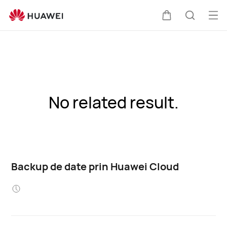
Des
Căruciorul
Căutare
men
No related result.
Backup de date prin Huawei Cloud