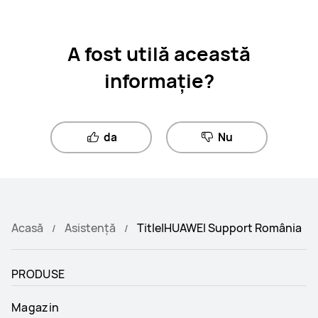
A fost utilă această
informație?
da
Nu
Acasă
Asistență
Title|HUAWEI Support România
PRODUSE
Magazin