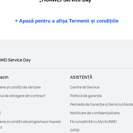
+ Apasă pentru a afișa Termenii și condițiile
WEI Service Day
azin
ASISTENȚĂ
ne și condiții de vânzare
Centre de Service
ul de retragere din contract
Politică de garanție
Perioada de Garanție și Serviciul Asist
C
Notificare de confidențialitate
ne și condiții ale programului Huawei
Fă cunoștință cu My HUAWEI
ts
GPSR