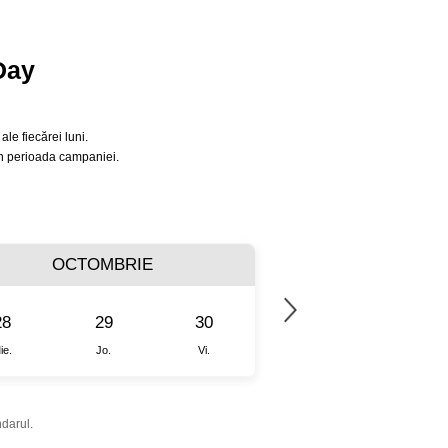
Day
le fiecărei luni.
în perioada campaniei.
OCTOMBRIE
NOIEMB
28
29
30
25
26
ie.
Jo.
Vi.
Mie.
Jo.
ndarul.