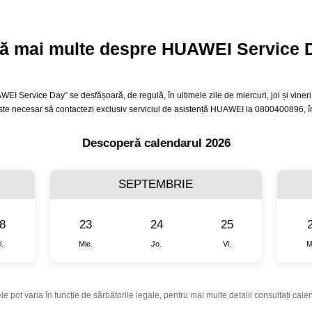
lă mai multe despre HUAWEI Service 
 Service Day” se desfășoară, de regulă, în ultimele zile de miercuri, joi și vineri a
te necesar să contactezi exclusiv serviciul de asistență HUAWEI la 0800400896, 
Descoperă calendarul 2026
SEPTEMBRIE
8
23
24
25
i.
Mie.
Jo.
Vi.
M
le pot varia în funcție de sărbătorile legale, pentru mai multe detalii consultați cale