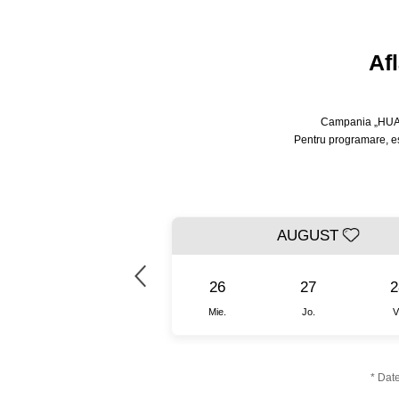
Af
Campania „HUAWEI
Pentru programare, es
IULIE
AUGUST
30
31
26
27
2
Jo.
Vi.
Mie.
Jo.
V
* Date