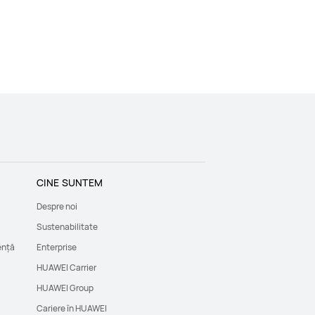
CINE SUNTEM
Despre noi
Sustenabilitate
ență
Enterprise
HUAWEI Carrier
HUAWEI Group
Cariere în HUAWEI