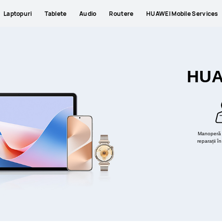
Laptopuri
Tablete
Audio
Routere
HUAWEI Mobile Services
HUA
Manoperă 
reparații î