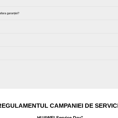
afara garanției?
REGULAMENTUL CAMPANIEI DE SERVIC
„HUAWEI Service Day”