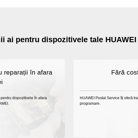
cii ai pentru dispozitivele tale HUAWEI
 reparații în afara
Fără cost
ei
entru dispozitivele în afara
HUAWEI Postal Service îți oferă tr
UAWEI.
programare.