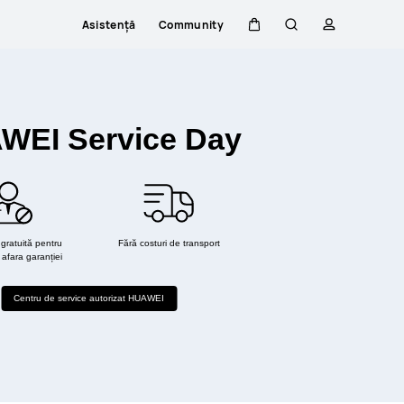
Asistență
Community
Căruciorul
Căutare
profilului
WEI Service Day
gratuită pentru
Fără costuri de transport
n afara garanției
Centru de service autorizat HUAWEI