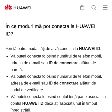
De
C
C
sc
ă
ă
hid
r
u
În ce moduri mă pot conecta la HUAWEI
eți
u
t
ID?
me
c
a
niul
i
r
o
e
Există patru modalități de a vă conecta la
HUAWEI ID
:
r
Vă puteți conecta folosind numărul de telefon mobil,
u
adresa de e-mail sau
ID de conectare
alături de
l
parolă.
Vă puteți conecta folosind numărul de telefon mobil,
adresa de e-mail sau
ID de conectare
alături de
codul de verificare.
Vă puteți conecta folosind contul terță parte asociat cu
contul
HUAWEI ID
dacă ați asociat unul în timpul
înregistrării.