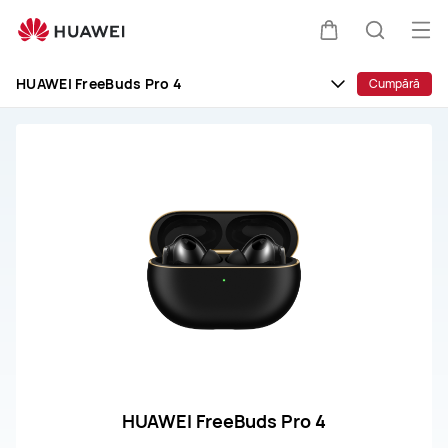
Asistență
HUAWEI
Des
Căruciorul
Căutare
men
HUAWEI FreeBuds Pro 4
Cumpără
HUAWEI FreeBuds Pro 4