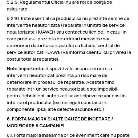
5.2.9. Regulamentul Oficial nu are rol de poliță de
asigurare.
5.2.10. Este esential ca produsul sa nu prezinte semne de
interventie neautorizata (reparatii in unitati de service
neautorizate HUAWEI) sau contact cu lichide. In cazul in
care produsul prezinta deteriorari mecanice sau
deteriorari datorita contactului cu lichide, centrul de
service autorizat HUAWEI va informa clientul cu privirea la
costul total al reparatiei.
Nota importanta:
dispozitivele asupra carora s-a
intervenit neautorizat prezinta un risc mare de
deteriorare in procesul de reparatie. Acestea fiind
reparate intr-un service neautorizat, este imposibil
pentru tehnicienii autorizati sa anticipeze ce vor gasi in
interiorul produsului (ex: nereguli constand in:
componente lipsa, alte defecte ascunse etc.).
6. FORTA MAJORA SI ALTE CAUZE DE INCETARE /
MODIFICARE A CAMPANIEI
6.1. Forta majora inseamna orice eveniment care nu poate