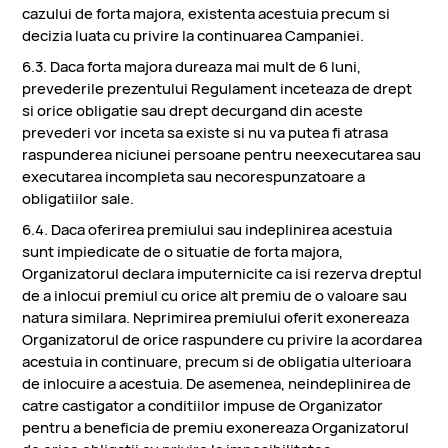
cazului de forta majora, existenta acestuia precum si
decizia luata cu privire la continuarea Campaniei.
6.3. Daca forta majora dureaza mai mult de 6 luni,
prevederile prezentului Regulament inceteaza de drept
si orice obligatie sau drept decurgand din aceste
prevederi vor inceta sa existe si nu va putea fi atrasa
raspunderea niciunei persoane pentru neexecutarea sau
executarea incompleta sau necorespunzatoare a
obligatiilor sale.
6.4. Daca oferirea premiului sau indeplinirea acestuia
sunt impiedicate de o situatie de forta majora,
Organizatorul declara imputernicite ca isi rezerva dreptul
de a inlocui premiul cu orice alt premiu de o valoare sau
natura similara. Neprimirea premiului oferit exonereaza
Organizatorul de orice raspundere cu privire la acordarea
acestuia in continuare, precum si de obligatia ulterioara
de inlocuire a acestuia. De asemenea, neindeplinirea de
catre castigator a conditiilor impuse de Organizator
pentru a beneficia de premiu exonereaza Organizatorul