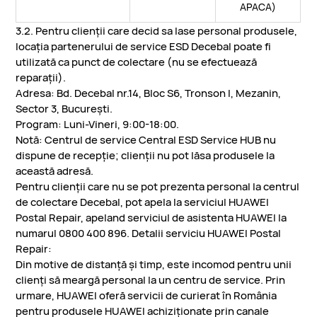
APACA)
3.2. Pentru clienții care decid sa lase personal produsele,
locația partenerului de service ESD Decebal poate fi
utilizată ca punct de colectare (nu se efectuează
reparații).
Adresa: Bd. Decebal nr.14, Bloc S6, Tronson I, Mezanin,
Sector 3, București.
Program: Luni-Vineri, 9:00-18:00.
Notă: Centrul de service Central ESD Service HUB nu
dispune de recepție; clienții nu pot lăsa produsele la
această adresă.
Pentru clienții care nu se pot prezenta personal la centrul
de colectare Decebal, pot apela la serviciul HUAWEI
Postal Repair, apeland serviciul de asistenta HUAWEI la
numarul 0800 400 896. Detalii serviciu HUAWEI Postal
Repair:
Din motive de distanță și timp, este incomod pentru unii
clienți să meargă personal la un centru de service. Prin
urmare, HUAWEI oferă servicii de curierat în România
pentru produsele HUAWEI achiziționate prin canale