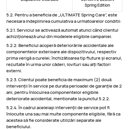
Spring Edition
5.2. Pentru a beneficia de „ULTIMATE Spring Care”, este
necesara indeplinirea cumulativa a urmatoarelor conditii:
5.2.1. Serviciul se activează automat atunci când clientul
achiziționează unul din modelele eligibile campaniei.
5.2.2. Beneficiul acoperă deteriorările accidentale ale
componentelor exterioare ale dispozitivului, respectiv
prima verigă a curelei, închizătoarea tip fluture și ecranul,
rezultate în urma unor căderi, lovituri sau alți factori
externi.
5.2.3. Clientul poate beneficia de maximum (2) două
intervenții în service pe durata perioadei de garanție de 2
ani, pentru înlocuirea componentelor eligibile
deteriorate accidental, mentionate la punctul 5.2.2.
5.2.4. În cadrul aceleiași intervenții de service pot fi
înlocuite una sau mai multe componente eligibile, fără ca
acestea să fie considerate utilizări separate ale
beneficiului.