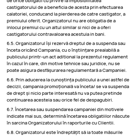
de orice obligatii cu privire la imposibilitatea
castigatorului de a beneficia de acesta prin efectuarea
calatoriei, conducand la pierderea de catre castigator, a
premiului oferit. Organizatorul nu are obligatia de a
inlocui premiul cu un altul similar si nici de a oferi
castigatorului contravaloarea acestuia in bani.
6.5. Organizatorul îşi rezervă dreptul de a suspenda sau
înceta oricând Campania, cu o înştiinţare prealabilă a
publicului printr-un act aditional la prezentul regulament
în cazul în care, din motive tehnice sau juridice, nu se
poate asigura desfăşurarea regulamentară a Campaniei.
6.6. Prin aducerea la cunoştinţa publicului a unei astfel de
decizii, campania promoţională va înceta/ se va suspenda
de drept şi nicio parte interesată nu va putea pretinde
continuarea acesteia sau orice fel de despagubiri.
6.7. Încetarea sau suspendarea campaniei din motivele
indicate mai sus, determină încetarea obligatiilor născute
în sarcina Organizatorului în raporturile cu Clientii.
6.8. Organizatorul este îndreptăţit să ia toate măsurile