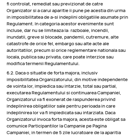
fi controlat, remediat sau previzionat de catre
Organizator si a carui aparitie ii pune pe acestia din urma
in imposibilitatea de a-si indeplini obligatiile asumate prin
Regulament. In categoria acestor evenimente sunt
incluse, dar nu se limiteaza la: razboaie, incendii,
inundatii, greve si blocade, pandemii, cutremure, alte
catastrofe de orice fel, embargo sau alte acte ale
autoritatilor, precum si orice reglementare nationala sau
locala, publica sau privata, care poate interzice sau
modifica termenii Regulamentului.
6.2. Daca o situatie de forta majora, inclusiv
imposibilitatea Organizatorului, din motive independente
de vointa lor, impiedica sau intarzie, total sau partial,
executarea Regulamentului si continuarea Campaniei,
Organizatorul va fi exonerat de raspunderea privind
indeplinirea obligatiilor sale pentru perioada in care
indeplinirea lor va fi impiedicata sau intarziata. Daca
Organizatorul invoca forta majora, acesta este obligat sa
comunice Participantilor la Campanie pe Pagina
Campaniei, in termen de 5 zile lucratoare de la aparitia