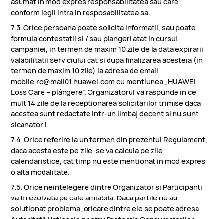
asumat in mod expres responsabilitatea sau care
conform legii intra in resposabilitatea sa.
7.3. Orice persoana poate solicita informatii, sau poate
formula contestatii si / sau plangeri atat in cursul
campaniei, in termen de maxim 10 zile de la data expirarii
valabilitatii serviciului cat si dupa finalizarea acesteia (in
termen de maxim 10 zile) la adresa de email
mobile.ro@mail01.huawei.com cu mențiunea „HUAWEI
Loss Care – plângere”. Organizatorul va raspunde in cel
mult 14 zile de la receptionarea solicitarilor trimise daca
acestea sunt redactate intr-un limbaj decent si nu sunt
sicanatorii.
7.4. Orice referire la un termen din prezentul Regulament,
daca acesta este pe zile, se va calcula pe zile
calendaristice, cat timp nu este mentionat in mod expres
o alta modalitate.
7.5. Orice neintelegere dintre Organizator si Participanti
va fi rezolvata pe cale amiabila. Daca partile nu au
solutionat problema, oricare dintre ele se poate adresa