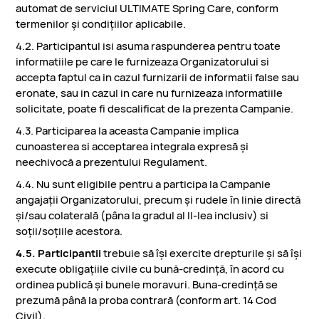
automat de serviciul ULTIMATE Spring Care, conform
termenilor și condițiilor aplicabile.
4.2. Participantul isi asuma raspunderea pentru toate
informatiile pe care le furnizeaza Organizatorului si
accepta faptul ca in cazul furnizarii de informatii false sau
eronate, sau in cazul in care nu furnizeaza informatiile
solicitate, poate fi descalificat de la prezenta Campanie.
4.3. Participarea la aceasta Campanie implica
cunoasterea si acceptarea integrala expresă şi
neechivocă a prezentului Regulament.
4.4. Nu sunt eligibile pentru a participa la Campanie
angajaţii Organizatorului, precum şi rudele în linie directă
şi/sau colaterală (pâna la gradul al II-lea inclusiv) si
soţii/soţiile acestora.
4.5. Participantii
trebuie să îşi exercite drepturile şi să îşi
execute obligaţiile civile cu bună-credinţă, în acord cu
ordinea publică şi bunele moravuri. Buna-credinţă se
prezumă până la proba contrară (conform art. 14 Cod
Civil).