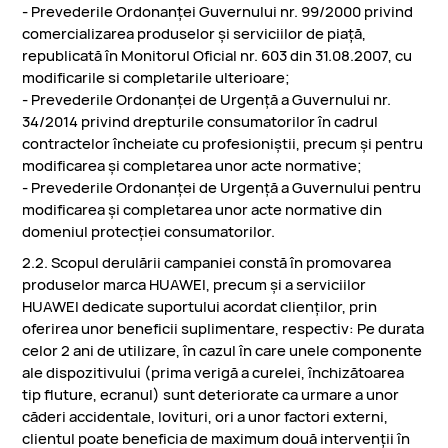
- Prevederile Ordonanţei Guvernului nr. 99/2000 privind
comercializarea produselor şi serviciilor de piaţă,
republicată în Monitorul Oficial nr. 603 din 31.08.2007, cu
modificarile si completarile ulterioare;
- Prevederile Ordonanţei de Urgenţă a Guvernului nr.
34/2014 privind drepturile consumatorilor în cadrul
contractelor încheiate cu profesioniştii, precum şi pentru
modificarea şi completarea unor acte normative;
- Prevederile Ordonanţei de Urgenţă a Guvernului pentru
modificarea și completarea unor acte normative din
domeniul protecției consumatorilor.
2.2. Scopul derulării campaniei constă în promovarea
produselor marca HUAWEI, precum și a serviciilor
HUAWEI dedicate suportului acordat clienților, prin
oferirea unor beneficii suplimentare, respectiv: Pe durata
celor 2 ani de utilizare, în cazul în care unele componente
ale dispozitivului (prima verigă a curelei, închizătoarea
tip fluture, ecranul) sunt deteriorate ca urmare a unor
căderi accidentale, lovituri, ori a unor factori externi,
clientul poate beneficia de maximum două intervenții în