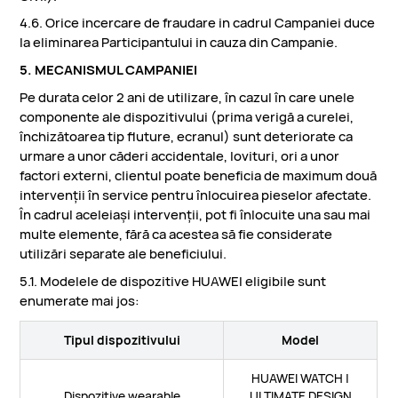
4.6. Orice incercare de fraudare in cadrul Campaniei duce
la eliminarea Participantului in cauza din Campanie.
5. MECANISMUL CAMPANIEI
Pe durata celor 2 ani de utilizare, în cazul în care unele
componente ale dispozitivului (prima verigă a curelei,
închizătoarea tip fluture, ecranul) sunt deteriorate ca
urmare a unor căderi accidentale, lovituri, ori a unor
factori externi, clientul poate beneficia de maximum două
intervenții în service pentru înlocuirea pieselor afectate.
În cadrul aceleiași intervenții, pot fi înlocuite una sau mai
multe elemente, fără ca acestea să fie considerate
utilizări separate ale beneficiului.
5.1. Modelele de dispozitive HUAWEI eligibile sunt
enumerate mai jos:
Tipul dispozitivului
Model
HUAWEI WATCH |
Dispozitive wearable
ULTIMATE DESIGN