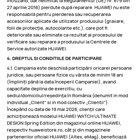
incluzand, dar nelimitat la Regulamentul (UE) nr. 679 din
27 aprilie 2016) pierdute după reparare. HUAWEI nu este
responsabilă pentru pierderea sau recuperarea
accesoriilor aplicate de utilizator produsului (gravare,
folii de protecție, autocolante etc.), care pot fi
deteriorate sau eliminate ca rezultat al procesului de
verificare sau reparare a produsului la Centrele de
Service autorizate HUAWEI.
4. DREPTUL SI CONDITIILE DE PARTICIPARE
4.1. Campania este deschisă participării oricarei persoane
juridice, sau persoane fizice cu vârsta de minim 18 ani
(împliniţi până la data începerii Campaniei), avand
capacitate deplina de exercitiu, cu
sediul/domiciliul/reşedinţa în România (denumit in mod
individual „Client” si in mod colectiv „Clientii”).
Începând cu data de 19 mai 2026, clienții care
achiziționează modelul HUAWEI WATCH ULTIMATE
DESIGN Spring Edition din magazinul online HUAWEI,
respectiv huaweistore.ro, cât și din magazinele
partenerilor oficiali HUAWEI (Altex, eMag), beneficiază