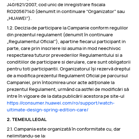
J40/621/2007, cod unic de inregistrare fiscala
RO20567140 (denumit in continuare “Organizator” sau
„HUAWEI”).
1.2. Decizia de participare la Campanie conform regulilor
din prezentul regulament (denumit în continuare
„Regulamentul Oficial”), apartine fiecarui participant in
parte, care prin inscriere isi asuma in mod neechivoc
respectarea tuturor prevederilor Regulamentului si a
conditiilor de participare si derulare, care sunt obligatorii
pentru toti participantii. Organizatorul îşi rezervă dreptul
de a modifica prezentul Regulament Oficial pe parcursul
Campaniei, prin întocmirea unor acte adiţionale la
prezentul Regulament, urmând ca astfel de modificări să
intre în vigoare de la data publicării acestora pe site-ul
https://consumer.huawei.com/ro/support/watch-
ultimate-design-spring-edition-care/
2. TEMEIUL LEGAL
2.1. Campania este organizată în conformitate cu, dar
nelimitandu-se la: