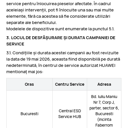
service pentru înlocuirea pieselor afectate. În cadrul
aceleiași intervenții, pot fi înlocuite una sau mai multe
elemente, fără ca acestea să fie considerate utilizări
separate ale beneficiului.
Modelele de dispozitive sunt enumerate la punctul 5.1.
3. LOCUL DE DESFĂŞURARE ŞI DURATA CAMPANIEI DE
SERVICE
3.1. Condițiile și durata acestei campanii au fost revizuite
la data de 19 mai 2026, aceasta fiind disponibilă pe durată
nedeterminată, în centrul de service autorizat HUAWEI
mentionaț mai jos:
Oras
Centru Service
Adresa
Bd. Iuliu Maniu
Nr 7, Corp J,
parter, sector 6,
Central ESD
Bucuresti
Bucuresti
Service HUB
(incinta
Faberrom