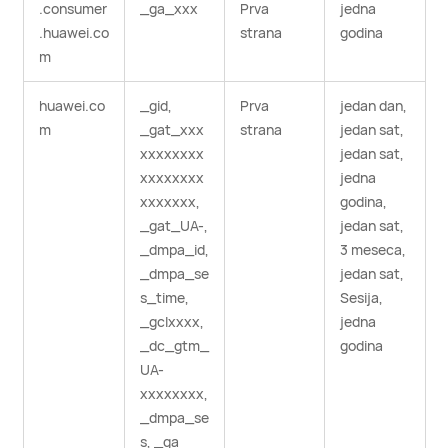
.consumer
_ga_xxx
Prva
jedna
.huawei.co
strana
godina
m
huawei.co
_gid,
Prva
jedan dan,
m
_gat_xxx
strana
jedan sat,
xxxxxxxx
jedan sat,
xxxxxxxx
jedna
xxxxxxx,
godina,
_gat_UA-,
jedan sat,
_dmpa_id,
3 meseca,
_dmpa_se
jedan sat,
s_time,
Sesija,
_gclxxxx,
jedna
_dc_gtm_
godina
UA-
xxxxxxxx,
_dmpa_se
s, _ga