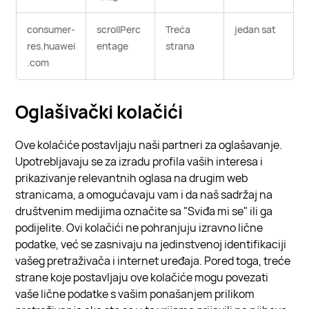
consumer-
scrollPerc
Treća
jedan sat
res.huawei
entage
strana
.com
Oglašivački kolačići
Ove kolačiće postavljaju naši partneri za oglašavanje.
Upotrebljavaju se za izradu profila vaših interesa i
prikazivanje relevantnih oglasa na drugim web
stranicama, a omogućavaju vam i da naš sadržaj na
društvenim medijima označite sa "Sviđa mi se" ili ga
podijelite. Ovi kolačići ne pohranjuju izravno lične
podatke, već se zasnivaju na jedinstvenoj identifikaciji
vašeg pretraživača i internet uređaja. Pored toga, treće
strane koje postavljaju ove kolačiće mogu povezati
vaše lične podatke s vašim ponašanjem prilikom