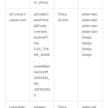
m_sticky
id7.cloud.h
qrCodeCr
Treća
jedan dan,
uawei.com
eateTime,
strana
jedan dan,
qRCode,
jedan dan,
cversion,
jedan dan,
expiredTi
Sesija,
me,
Sesija,
CAS_THE
Sesija,
ME_NAME
Sesija
,
cookieBan
nerOnOff,
VERSION_
NO,
JSESSIONI
D
consumer-
agreed-
Treća
jedan sat,