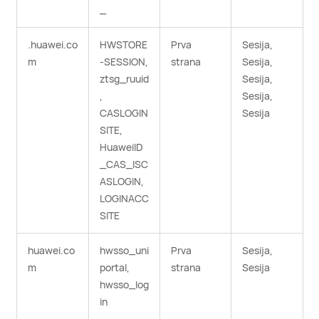
_
.huawei.co
HWSTORE
Prva
Sesija,
m
-SESSION,
strana
Sesija,
ztsg_ruuid
Sesija,
,
Sesija,
CASLOGIN
Sesija
SITE,
HuaweiID
_CAS_ISC
ASLOGIN,
LOGINACC
SITE
huawei.co
hwsso_uni
Prva
Sesija,
m
portal,
strana
Sesija
hwsso_log
in