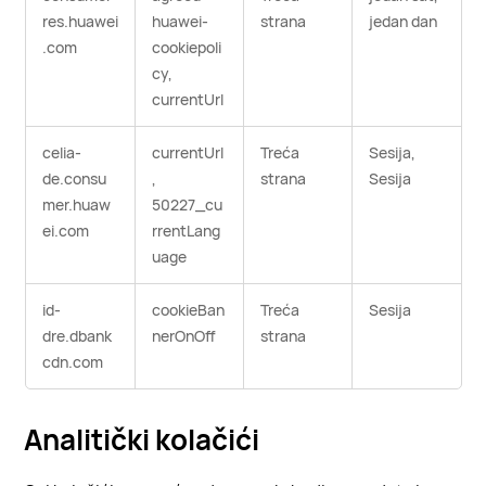
res.huawei
huawei-
strana
jedan dan
.com
cookiepoli
cy,
currentUrl
celia-
currentUrl
Treća
Sesija,
de.consu
,
strana
Sesija
mer.huaw
50227_cu
ei.com
rrentLang
uage
id-
cookieBan
Treća
Sesija
dre.dbank
nerOnOff
strana
cdn.com
Analitički kolačići