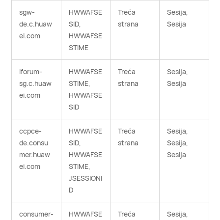
sgw-
HWWAFSE
Treća
Sesija,
de.c.huaw
SID,
strana
Sesija
ei.com
HWWAFSE
STIME
iforum-
HWWAFSE
Treća
Sesija,
sg.c.huaw
STIME,
strana
Sesija
ei.com
HWWAFSE
SID
ccpce-
HWWAFSE
Treća
Sesija,
de.consu
SID,
strana
Sesija,
mer.huaw
HWWAFSE
Sesija
ei.com
STIME,
JSESSIONI
D
consumer-
HWWAFSE
Treća
Sesija,