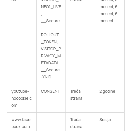
NFO1_LIVE
meseci, 6
,
meseci, 6
__Secure
meseci
-
ROLLOUT
_TOKEN,
VISITOR_P
RIVACY_M
ETADATA,
__Secure
-YNID
youtube-
CONSENT
Treća
2 godine
nocookie.c
strana
om
www.face
Treća
Sesija
book.com
strana