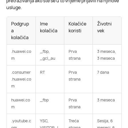
pretraživanja ako ste se u to vrijeme prijavili na njihove
usluge.
Podgrup
Ime
Kolačiće
Životni
a
kolačića
koristi
vek
kolačića
.huawei.co
_fbp,
Prva
3 meseca,
m
_gcl_au
strana
3 meseca
.consumer
RT
Prva
7 dana
.huawei.co
strana
m
huawei.co
_fbp
Prva
3 meseca
m
strana
.youtube.c
YSC,
Treća
Sesija, 6
om
VISITOR_I
strana
meseci, 6