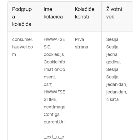
Podgrup
Ime
Kolačiće
Životni
a
kolačića
koristi
vek
kolačića
consumer.
HWWAFSE
Prva
Sesija,
huawei.co
SID,
strana
Sesija,
m
cookies.js,
jedna
CookieInfo
godina,
rmationCo
Sesija,
nsent,
Sesija,
csrf,
jedan dan,
HWWAFSE
jedan dan,
STIME,
4 sata
nextImage
Configs,
currentUrl
,
_ext_u_e