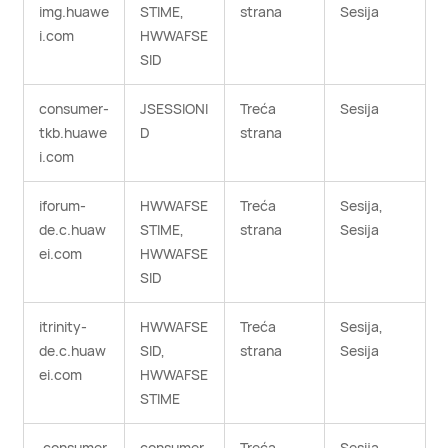
img.huawe
STIME,
strana
Sesija
i.com
HWWAFSE
SID
consumer-
JSESSIONI
Treća
Sesija
tkb.huawe
D
strana
i.com
iforum-
HWWAFSE
Treća
Sesija,
de.c.huaw
STIME,
strana
Sesija
ei.com
HWWAFSE
SID
itrinity-
HWWAFSE
Treća
Sesija,
de.c.huaw
SID,
strana
Sesija
ei.com
HWWAFSE
STIME
.consumer
consumer
Treća
Sesija