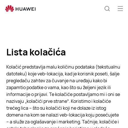
Cookie
List
Otv
Pretraži
men
Lista kolačića
Kolačić predstavlja malu količinu podataka (tekstualnu
datoteku) koje veb-lokacija, kad je korisnik poseti, šalje
pregledaču zahtev za čuvanje na uređaju kako bi
zapamtio podatke o vama, kao što su željeni jezik ili
informacije o prijavi. Te kolačiće postavljamo mi i oni se
nazivaju „kolačići prve strane“. Koristimo i kolačiće
trećeg lica – što su kolačići koji ne dolaze iz istog
domena na kom se nalazi veb-lokacija koju posećujete
– a služe za oglašavanje i marketing. Tačnije, kolačiće i