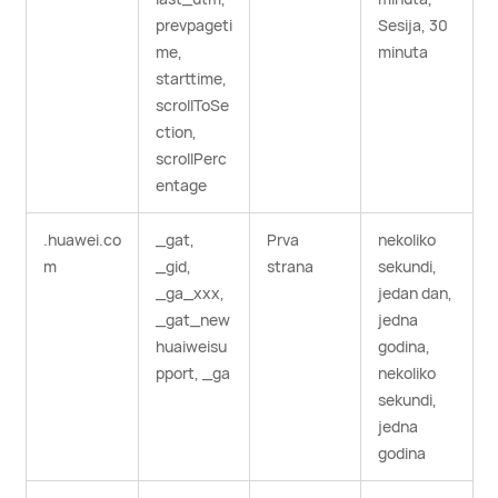
prevpageti
Sesija, 30
me,
minuta
starttime,
scrollToSe
ction,
scrollPerc
entage
.huawei.co
_gat,
Prva
nekoliko
m
_gid,
strana
sekundi,
_ga_xxx,
jedan dan,
_gat_new
jedna
huaiweisu
godina,
pport, _ga
nekoliko
sekundi,
jedna
godina