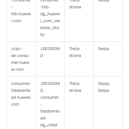
-
-tkb-
strana
tkb.huawe
dg_huawe
i.com
i_com_we
know_stic
ky
ccpc-
JSESSIONI
Treća
Sesija
de.consu
D
strana
mer.huaw
ei.com
consumer-
JSESSIONI
Treća
Sesija,
tkbdownlo
D,
strana
Sesija
ad.huawei.
consumer
com
-
tkbdownlo
ad-
dg_ctkbf