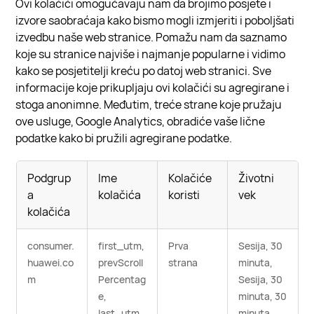
Ovi kolačići omogućavaju nam da brojimo posjete i
izvore saobraćaja kako bismo mogli izmjeriti i poboljšati
izvedbu naše web stranice. Pomažu nam da saznamo
koje su stranice najviše i najmanje popularne i vidimo
kako se posjetitelji kreću po datoj web stranici. Sve
informacije koje prikupljaju ovi kolačići su agregirane i
stoga anonimne. Međutim, treće strane koje pružaju
ove usluge, Google Analytics, obradiće vaše lične
podatke kako bi pružili agregirane podatke.
Podgrup
Ime
Kolačiće
Životni
a
kolačića
koristi
vek
kolačića
consumer.
first_utm,
Prva
Sesija, 30
huawei.co
prevScroll
strana
minuta,
m
Percentag
Sesija, 30
e,
minuta, 30
last_utm,
minuta,