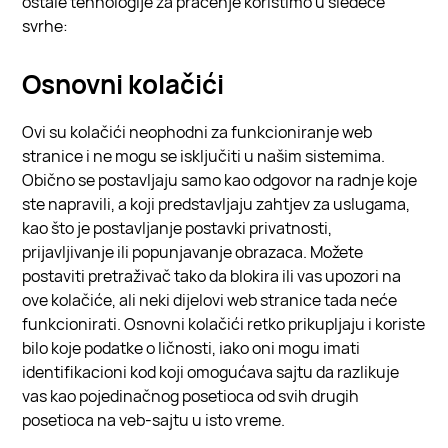
ostale tehnologije za praćenje koristimo u sledeće
svrhe:
Osnovni kolačići
Ovi su kolačići neophodni za funkcioniranje web
stranice i ne mogu se isključiti u našim sistemima.
Obično se postavljaju samo kao odgovor na radnje koje
ste napravili, a koji predstavljaju zahtjev za uslugama,
kao što je postavljanje postavki privatnosti,
prijavljivanje ili popunjavanje obrazaca. Možete
postaviti pretraživač tako da blokira ili vas upozori na
ove kolačiće, ali neki dijelovi web stranice tada neće
funkcionirati. Osnovni kolačići retko prikupljaju i koriste
bilo koje podatke o ličnosti, iako oni mogu imati
identifikacioni kod koji omogućava sajtu da razlikuje
vas kao pojedinačnog posetioca od svih drugih
posetioca na veb-sajtu u isto vreme.