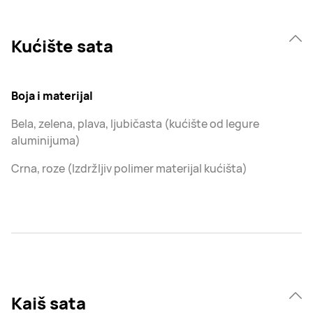
Kućište sata
Boja i materijal
Bela, zelena, plava, ljubičasta (kućište od legure
aluminijuma)
Crna, roze (Izdržljiv polimer materijal kućišta)
Kaiš sata