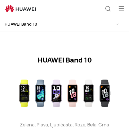
HUAWEI
Band
Otv
Pretraži
10
men
Specification
HUAWEI Band 10
HUAWEI Band 10
Zelena, Plava, Ljubičasta, Roze, Bela, Crna