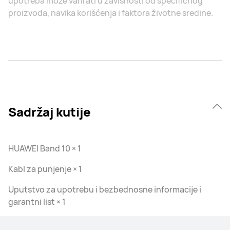
upotreba može varirati u zavisnosti od specifičnog
proizvoda, navika korišćenja i faktora životne sredine.
Sadržaj kutije
HUAWEI Band 10 × 1
Kabl za punjenje × 1
Uputstvo za upotrebu i bezbednosne informacije i
garantni list × 1