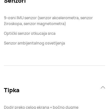
Senzori
9-osni IMU senzor (senzor akcelerometra, senzor
žiroskopa, senzor magnetometra)
Optički senzor otkucaja srca
Senzor ambijentalnog osvetljenja
Tipka
Dodir preko celog ekrana + bočno dugme