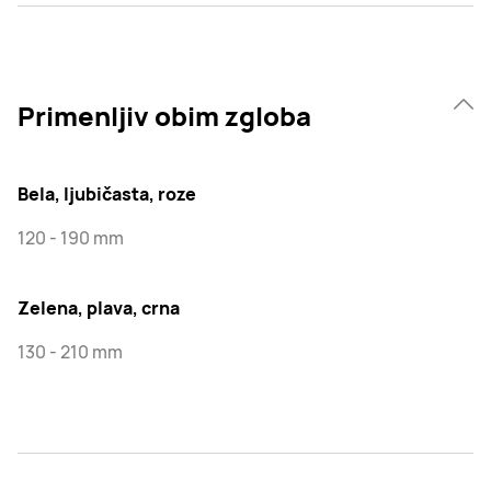
Primenljiv obim zgloba
Bela, ljubičasta, roze
120 - 190 mm
Zelena, plava, crna
130 - 210 mm