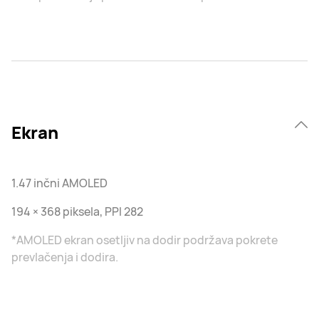
Ekran
1.47 inčni AMOLED
194 × 368 piksela, PPI 282
*AMOLED ekran osetljiv na dodir podržava pokrete
prevlačenja i dodira.