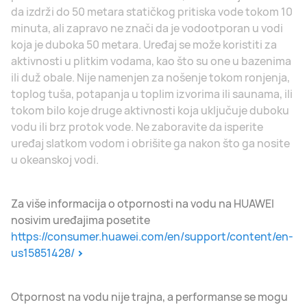
da izdrži do 50 metara statičkog pritiska vode tokom 10
minuta, ali zapravo ne znači da je vodootporan u vodi
koja je duboka 50 metara. Uređaj se može koristiti za
aktivnosti u plitkim vodama, kao što su one u bazenima
ili duž obale. Nije namenjen za nošenje tokom ronjenja,
toplog tuša, potapanja u toplim izvorima ili saunama, ili
tokom bilo koje druge aktivnosti koja uključuje duboku
vodu ili brz protok vode. Ne zaboravite da isperite
uređaj slatkom vodom i obrišite ga nakon što ga nosite
u okeanskoj vodi.
Za više informacija o otpornosti na vodu na HUAWEI
nosivim uređajima posetite
https://consumer.huawei.com/en/support/content/en-
us15851428/
Otpornost na vodu nije trajna, a performanse se mogu