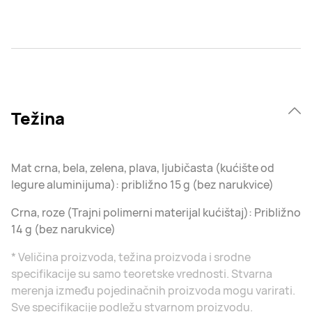
Težina
Mat crna, bela, zelena, plava, ljubičasta (kućište od
legure aluminijuma): približno 15 g (bez narukvice)
Crna, roze (Trajni polimerni materijal kućištaj): Približno
14 g (bez narukvice)
* Veličina proizvoda, težina proizvoda i srodne
specifikacije su samo teoretske vrednosti. Stvarna
merenja između pojedinačnih proizvoda mogu varirati.
Sve specifikacije podležu stvarnom proizvodu.