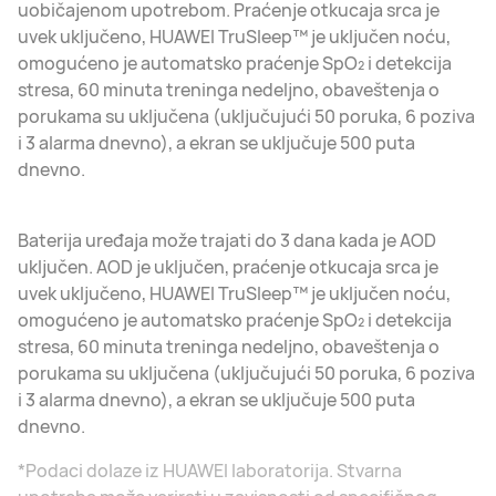
uobičajenom upotrebom. Praćenje otkucaja srca je
uvek uključeno, HUAWEI TruSleep™ je uključen noću,
omogućeno je automatsko praćenje SpO₂ i detekcija
stresa, 60 minuta treninga nedeljno, obaveštenja o
porukama su uključena (uključujući 50 poruka, 6 poziva
i 3 alarma dnevno), a ekran se uključuje 500 puta
dnevno.
Baterija uređaja može trajati do 3 dana kada je AOD
uključen. AOD je uključen, praćenje otkucaja srca je
uvek uključeno, HUAWEI TruSleep™ je uključen noću,
omogućeno je automatsko praćenje SpO₂ i detekcija
stresa, 60 minuta treninga nedeljno, obaveštenja o
porukama su uključena (uključujući 50 poruka, 6 poziva
i 3 alarma dnevno), a ekran se uključuje 500 puta
dnevno.
*Podaci dolaze iz HUAWEI laboratorija. Stvarna