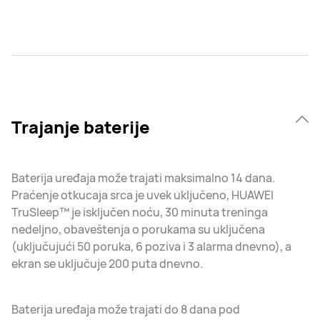
Trajanje baterije
Baterija uređaja može trajati maksimalno 14 dana.
Praćenje otkucaja srca je uvek uključeno, HUAWEI
TruSleep™ je isključen noću, 30 minuta treninga
nedeljno, obaveštenja o porukama su uključena
(uključujući 50 poruka, 6 poziva i 3 alarma dnevno), a
ekran se uključuje 200 puta dnevno.
Baterija uređaja može trajati do 8 dana pod