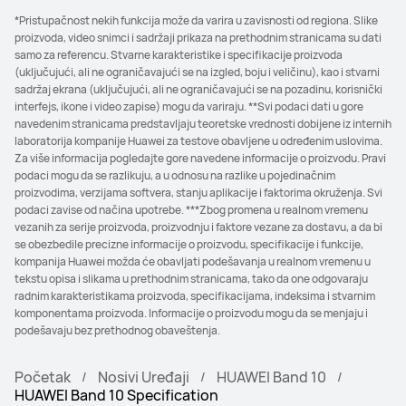
*Pristupačnost nekih funkcija može da varira u zavisnosti od regiona. Slike
proizvoda, video snimci i sadržaji prikaza na prethodnim stranicama su dati
samo za referencu. Stvarne karakteristike i specifikacije proizvoda
(uključujući, ali ne ograničavajući se na izgled, boju i veličinu), kao i stvarni
sadržaj ekrana (uključujući, ali ne ograničavajući se na pozadinu, korisnički
interfejs, ikone i video zapise) mogu da variraju. **Svi podaci dati u gore
navedenim stranicama predstavljaju teoretske vrednosti dobijene iz internih
laboratorija kompanije Huawei za testove obavljene u određenim uslovima.
Za više informacija pogledajte gore navedene informacije o proizvodu. Pravi
podaci mogu da se razlikuju, a u odnosu na razlike u pojedinačnim
proizvodima, verzijama softvera, stanju aplikacije i faktorima okruženja. Svi
podaci zavise od načina upotrebe. ***Zbog promena u realnom vremenu
vezanih za serije proizvoda, proizvodnju i faktore vezane za dostavu, a da bi
se obezbedile precizne informacije o proizvodu, specifikacije i funkcije,
kompanija Huawei možda će obavljati podešavanja u realnom vremenu u
tekstu opisa i slikama u prethodnim stranicama, tako da one odgovaraju
radnim karakteristikama proizvoda, specifikacijama, indeksima i stvarnim
komponentama proizvoda. Informacije o proizvodu mogu da se menjaju i
podešavaju bez prethodnog obaveštenja.
Početak
Nosivi Uređaji
HUAWEI Band 10
HUAWEI Band 10 Specification