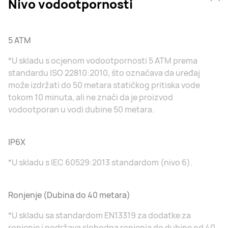
Nivo vodootpornosti
5 ATM
*U skladu s ocjenom vodootpornosti 5 ATM prema
standardu ISO 22810:2010, što označava da uređaj
može izdržati do 50 metara statičkog pritiska vode
tokom 10 minuta, ali ne znači da je proizvod
vodootporan u vodi dubine 50 metara.
IP6X
*U skladu s IEC 60529:2013 standardom (nivo 6).
Ronjenje (Dubina do 40 metara)
*U skladu sa standardom EN13319 za dodatke za
ronjenje i podržava slobodna ronjenja do dubine od 40