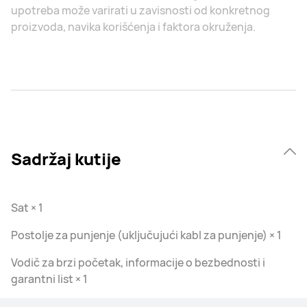
upotreba može varirati u zavisnosti od konkretnog
proizvoda, navika korišćenja i faktora okruženja.
Sadržaj kutije
Sat × 1
Postolje za punjenje (uključujući kabl za punjenje) × 1
Vodič za brzi početak, informacije o bezbednosti i
garantni list × 1