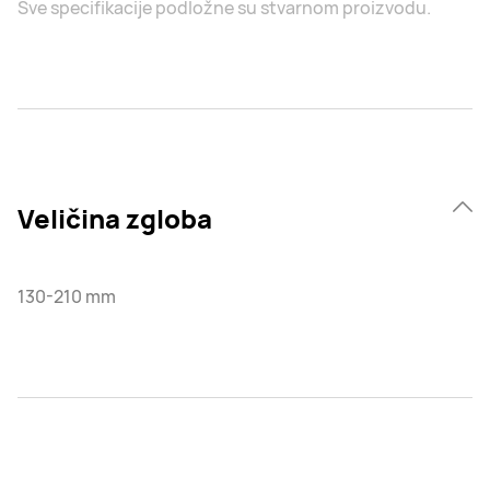
Sve specifikacije podložne su stvarnom proizvodu.
Veličina zgloba
130-210 mm