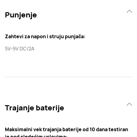
Punjenje
Zahtevi za napon i struju punjača:
5V-9V DC/2A
Trajanje baterije
Maksimalni vek trajanja baterije od 10 dana testiran
je pod sledećim uslovima: