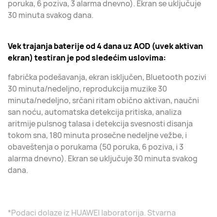
poruka, 6 poziva, 3 alarma dnevno). Ekran se uključuje
30 minuta svakog dana.
Vek trajanja baterije od 4 dana uz AOD (uvek aktivan
ekran) testiran je pod sledećim uslovima:
fabrička podešavanja, ekran isključen, Bluetooth pozivi
30 minuta/nedeljno, reprodukcija muzike 30
minuta/nedeljno, srčani ritam obično aktivan, naučni
san noću, automatska detekcija pritiska, analiza
aritmije pulsnog talasa i detekcija svesnosti disanja
tokom sna, 180 minuta prosečne nedeljne vežbe, i
obaveštenja o porukama (50 poruka, 6 poziva, i 3
alarma dnevno). Ekran se uključuje 30 minuta svakog
dana.
*Podaci dolaze iz HUAWEI laboratorija. Stvarna