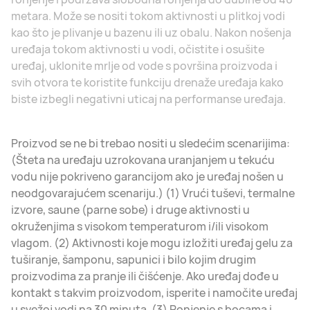
metara. Može se nositi tokom aktivnosti u plitkoj vodi
kao što je plivanje u bazenu ili uz obalu. Nakon nošenja
uređaja tokom aktivnosti u vodi, očistite i osušite
uređaj, uklonite mrlje od vode s površina proizvoda i
svih otvora te koristite funkciju drenaže uređaja kako
biste izbegli negativni uticaj na performanse uređaja.
Proizvod se ne bi trebao nositi u sledećim scenarijima:
(Šteta na uređaju uzrokovana uranjanjem u tekuću
vodu nije pokriveno garancijom ako je uređaj nošen u
neodgovarajućem scenariju.) (1) Vrući tuševi, termalne
izvore, saune (parne sobe) i druge aktivnosti u
okruženjima s visokom temperaturom i/ili visokom
vlagom. (2) Aktivnosti koje mogu izložiti uređaj gelu za
tuširanje, šamponu, sapunici i bilo kojim drugim
proizvodima za pranje ili čišćenje. Ako uređaj dođe u
kontakt s takvim proizvodom, isperite i namočite uređaj
u svežoj vodi na 30 minuta. (3) Ronjenje s bocama i