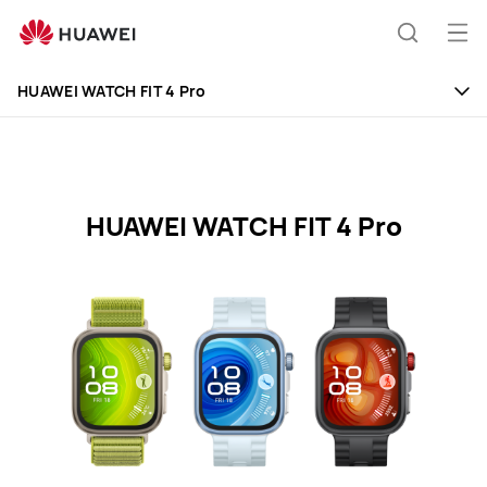
HUAWEI
WATCH
Otv
Pretraži
FIT
men
4
HUAWEI WATCH FIT 4 Pro
Pro
Specification
HUAWEI WATCH FIT 4 Pro