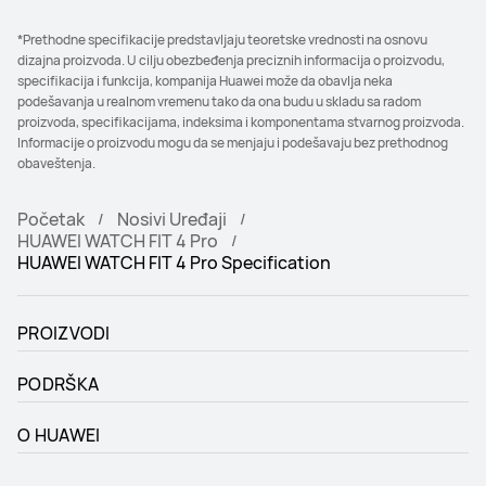
*Prethodne specifikacije predstavljaju teoretske vrednosti na osnovu
dizajna proizvoda. U cilju obezbeđenja preciznih informacija o proizvodu,
specifikacija i funkcija, kompanija Huawei može da obavlja neka
podešavanja u realnom vremenu tako da ona budu u skladu sa radom
proizvoda, specifikacijama, indeksima i komponentama stvarnog proizvoda.
Informacije o proizvodu mogu da se menjaju i podešavaju bez prethodnog
obaveštenja.
Početak
Nosivi Uređaji
HUAWEI WATCH FIT 4 Pro
HUAWEI WATCH FIT 4 Pro Specification
PROIZVODI
PODRŠKA
O HUAWEI