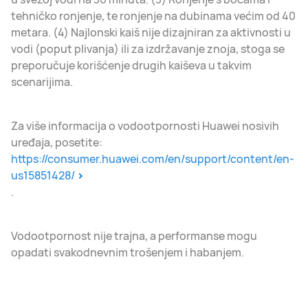
tehničko ronjenje, te ronjenje na dubinama većim od 40
metara. (4) Najlonski kaiš nije dizajniran za aktivnosti u
vodi (poput plivanja) ili za izdržavanje znoja, stoga se
preporučuje korišćenje drugih kaiševa u takvim
scenarijima.
Za više informacija o vodootpornosti Huawei nosivih
uređaja, posetite:
https://consumer.huawei.com/en/support/content/en-
us15851428/
.
Vodootpornost nije trajna, a performanse mogu
opadati svakodnevnim trošenjem i habanjem.