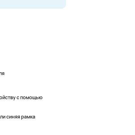
ля
тройству с помощью
или синяя рамка