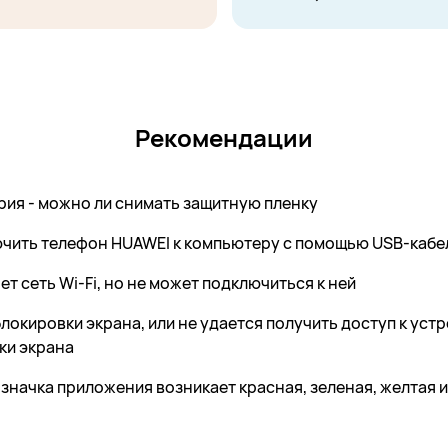
Рекомендации
ерия - можно ли снимать защитную пленку
лючить телефон HUAWEI к компьютеру с помощью USB-кабе
ет сеть Wi-Fi, но не может подключиться к ней
блокировки экрана, или не удается получить доступ к ус
ки экрана
и значка приложения возникает красная, зеленая, желтая 