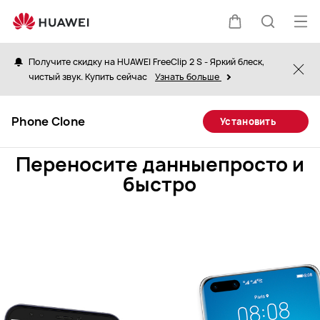
Phone
Clone
Отк
Щупальца
Поиск
|
ме
HUAWEI
Получите скидку на HUAWEI FreeClip 2 S - Яркий блеск,
Clo
Global
чистый звук. Купить сейчас
Узнать больше
по
Phone Clone
Установить
сайту
Переносите данные
просто и
быстро