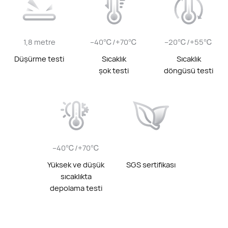
1,8 metre
–40℃/+70℃
–20℃/+55℃
Düşürme testi
Sıcaklık
Sıcaklık
şok testi
döngüsü testi
–40℃/+70℃
Yüksek ve düşük
SGS sertifikası
sıcaklıkta
depolama testi