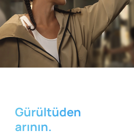
Gürültüden
arının.