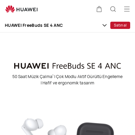
HUAWEI
FreeBuds
Me
Sepeti
Araştır
SE
aç
Clo
4
HUAWEI FreeBuds SE 4 ANC
Satın al
ANC
50 Saat Müzik Çalma
| Çok Modlu Aktif Gürültü Engelleme
1
| Hafif ve ergonomik tasarım