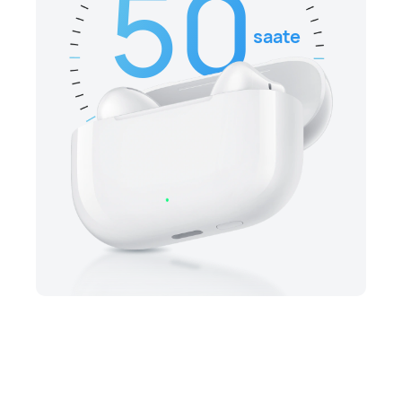
50
saate