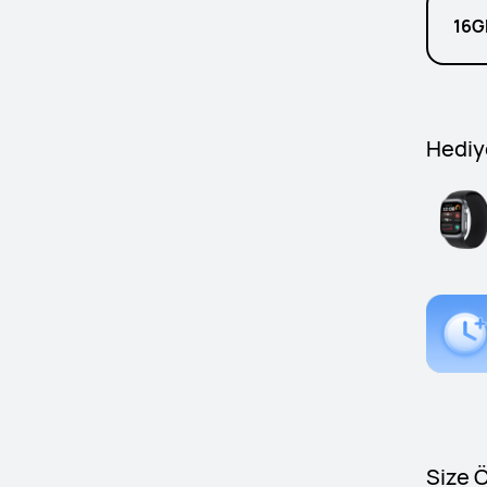
16G
Hediy
Size 