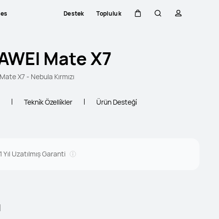
ces
Destek
Topluluk
Sepeti
Araştır
profili
AWEI Mate X7
ate X7 - Nebula Kırmızı
Tekni̇k Özelli̇kler
Ürün Desteği̇
1 Yıl Uzatılmış Garanti
l