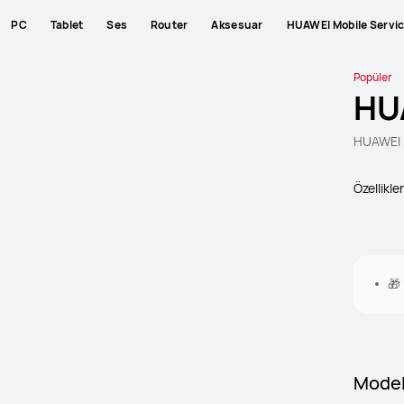
PC
Tablet
Ses
Router
Aksesuar
HUAWEI Mobile Servi
Popüler
HU
HUAWEI M
Özellikler
🎁 
Mode