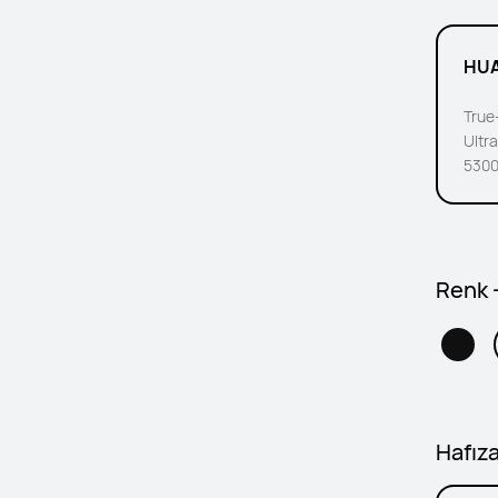
HUA
True
Ultra
5300
Renk -
Hafız