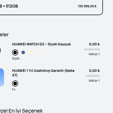
B + 512GB
139.999,00 ₺
eler
HUAWEI WATCH D2 – Siyah Kauçuk
0,00 ₺
19.999,00 ₺
Miktar:
1
Siyah
HUAWEI 1 Yıl Uzatılmış Garanti (Mate
0,00 ₺
X7)
4.999,00 ₺
Miktar:
1
F4
Özel En İyi Seçenek