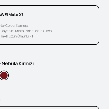
WEI Mate X7
-to-Colour Kamera
 Dayanıklı Kristal Zırh Kunlun Glass
 mAh Uzun Ömürlü Pil
 Nebula Kırmızı
a