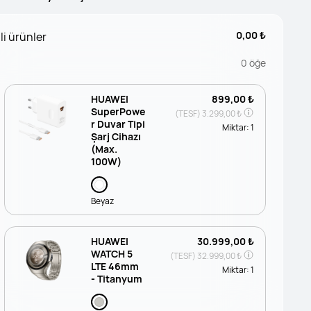
0,00 ₺
li ürünler
0
öğe
HUAWEI
899,00 ₺
SuperPowe
(TESF)
3.299,00 ₺
r Duvar Tipi
Miktar:
1
Şarj Cihazı
(Max.
100W)
Beyaz
HUAWEI
30.999,00 ₺
WATCH 5
(TESF)
32.999,00 ₺
LTE 46mm
Miktar:
1
- Titanyum