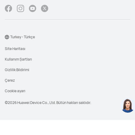
Turkey - Türkçe
Site Haritası
Kullanım Şartları
Gizlilik Bildirimi
Çerez
Cookie ayarı
©2026 Huawei Device Co., Ltd. Bütün hakları saklıdır.
TESF (Tavsiye Edilen Satış Fiyatı), HUAWEI
ürünlerinin perakende satış fiyatını ifade