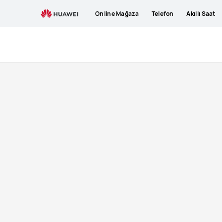
Huawei
Online Mağaza
Telefon
Akıllı Saat
P60
Pro