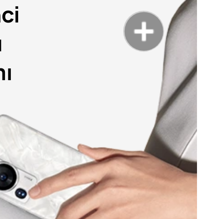
nci
u
mı