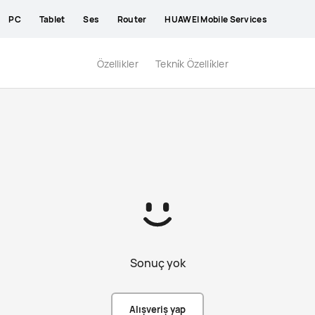
PC
Tablet
Ses
Router
HUAWEI Mobile Services
Özellikler
Tekni̇k Özelli̇kler
Sonuç yok
Alışveriş yap