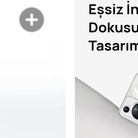
Eşsiz İ
Dokus
Tasarı