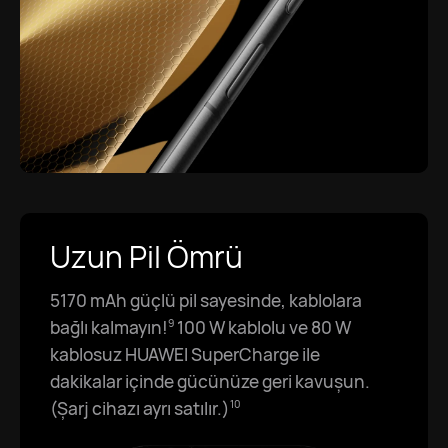
Uzun Pil Ömrü
5170 mAh güçlü pil sayesinde, kablolara
bağlı kalmayın!⁠
100 W kablolu ve 80 W
9
kablosuz HUAWEI SuperCharge ile
dakikalar içinde gücünüze geri kavuşun.
(Şarj cihazı ayrı satılır.)⁠
10