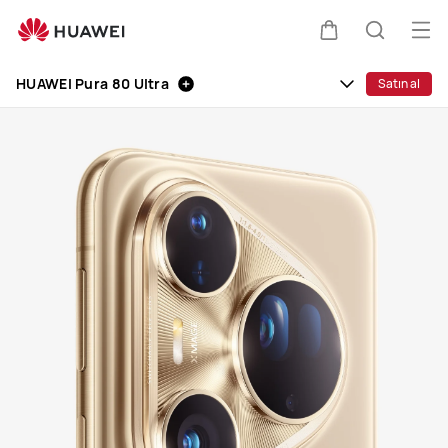
HUAWEI
Pura
Me
Sepeti
Araştır
80
aç
Clo
Ultra
HUAWEI Pura 80 Ultra
Satın al