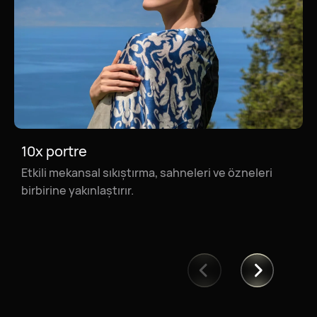
10x portre
10x manzara
Etkili mekansal sıkıştırma, sahneleri ve özneleri
birbirine yakınlaştırır.
Yakın planda, gün batımının tüm detaylarını açığa
çıkarır.