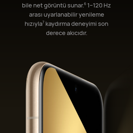
bile net görüntü sunar.⁠
1–120 Hz
6
arası uyarlanabilir yenileme
hızıyla⁠
kaydırma deneyimi son
7
derece akıcıdır.