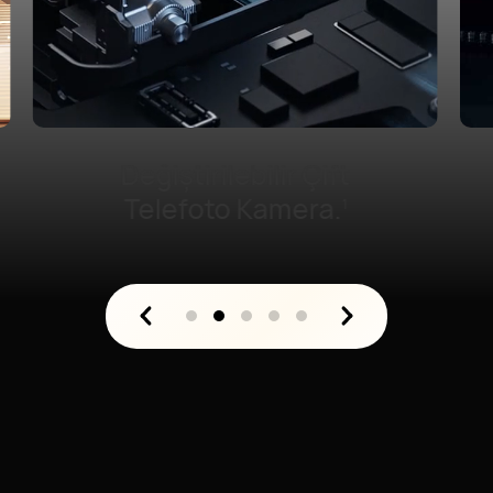
1 inç Ultra Işık Alan
HDR Kamera