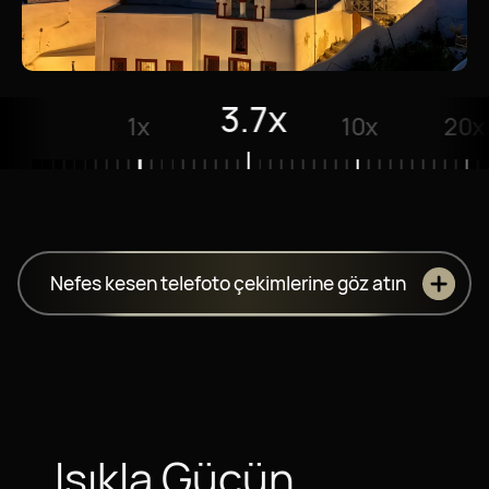
10x
1x
3.7x
20x
Nefes kesen telefoto çekimlerine göz atın
Işıkla Gücün