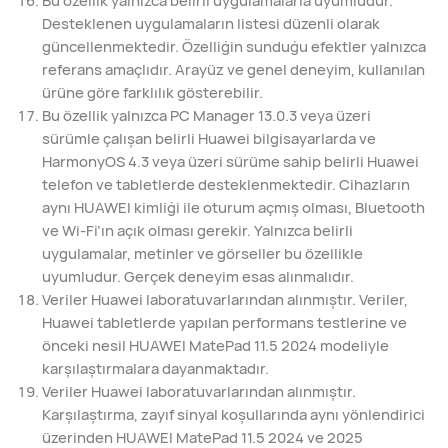
Bu özellik yalnızca belirli uygulamalarla uyumludur.
Desteklenen uygulamaların listesi düzenli olarak
güncellenmektedir. Özelliğin sunduğu efektler yalnızca
referans amaçlıdır. Arayüz ve genel deneyim, kullanılan
ürüne göre farklılık gösterebilir.
Bu özellik yalnızca PC Manager 13.0.3 veya üzeri
sürümle çalışan belirli Huawei bilgisayarlarda ve
HarmonyOS 4.3 veya üzeri sürüme sahip belirli Huawei
telefon ve tabletlerde desteklenmektedir. Cihazların
aynı HUAWEI kimliği ile oturum açmış olması, Bluetooth
ve Wi-Fi’ın açık olması gerekir. Yalnızca belirli
uygulamalar, metinler ve görseller bu özellikle
uyumludur. Gerçek deneyim esas alınmalıdır.
Veriler Huawei laboratuvarlarından alınmıştır. Veriler,
Huawei tabletlerde yapılan performans testlerine ve
önceki nesil HUAWEI MatePad 11.5 2024 modeliyle
karşılaştırmalara dayanmaktadır.
Veriler Huawei laboratuvarlarından alınmıştır.
Karşılaştırma, zayıf sinyal koşullarında aynı yönlendirici
üzerinden HUAWEI MatePad 11.5 2024 ve 2025