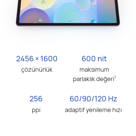
2456 × 1600
600 nit
çözünürlük
maksimum
parlaklık değeri
7
256
60/90/120 Hz
ppi
adaptif yenileme hızı