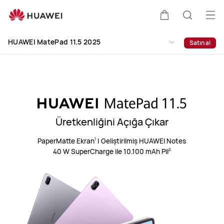
HUAWEI
MatePad
Me
Sepeti
Araştır
11.5
aç
Clo
2025
HUAWEI MatePad 11.5 2025
Satın al
Üretkenliğini Açığa Çıkar
PaperMatte Ekran
|
Geliştirilmiş HUAWEI Notes
1
40 W SuperCharge ile 10.100 mAh Pil
2