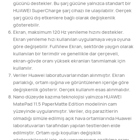
gücünü destekler. Bu şarj gücüne yalnızca standart bir
HUAWEI SuperCharge şarj cihazı ile ulaşılabilir. Gerçek
şarj gücü dış etkenlere bağlı olarak değişkenlik
gösterebilir.
Ekran, maksimum 120 Hz yenileme hızını destekler.
Ekran yenileme hızı kullanılan uygulamaya veya oyuna
göre değişebilir. FullView Ekran, sektörde yaygın olarak
kullanılan bir terimdir ve genellikle dar çerçeveli,
ekran-gövde oranı yüksek ekranları tanımlamak için
kullanılır.
Veriler Huawei laboratuvarlarından alınmıştır. Ekran
parlaklığı, ortam ışığına ve görüntülenen içeriğe göre
değişkenlik gösterir. Gerçek kullanım esas alınmalıdır.
Nano düzeyde kazıma teknolojisi yalnızca HUAWEI
MatePad 11.5 PaperMatte Edition modelinin cam
yüzeyinde uygulanmıştır. Veriler, dış parazitlerin
olmadığı simüle edilmiş açık hava ortamlarında Huawei
laboratuvarları tarafından yapılan testlerden elde
edilmiştir. Ortam ışığı koşulları değişiklik
gösterebileceği için, ışık yansımasının azaltılma oranı