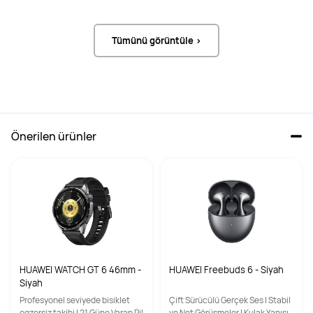
Tümünü görüntüle >
Önerilen ürünler
HUAWEI WATCH GT 6 46mm -
HUAWEI Freebuds 6 - Siyah
Siyah
Profesyonel seviyede bisiklet
Çift Sürücülü Gerçek Ses | Stabil
egzersiz takibi | 21 Güne Varan Pil
ve Net Görüşmeler | Kulak Yapısı