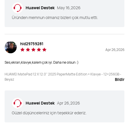
256 GB

128GB / 256 GB

RAM:

RAM:

Huawei Destek
May 16,2026
12 GB
8 GB*
Üründen memnun olmanız bizleri çok mutlu etti.
Kamera
Kamera
Arka Kamera: 50 MP (f/1.8 diyafram, 
Arka Kamera: 13 MP (f/1.8 diyafram, 
AF)

AF)

Ön Kamera: 8 MP (f/2.0 diyafram, FF)
hid29759281
Ön Kamera: 8 MP (f/2.0 diyafram, FF)
Apr 26,2026
Ses,ekran,klavye,kalem çok iyi. Daha ne olsun :)
Hoparlör
Hoparlör
HUAWEI MatePad 12 X 12.0'' 2025 PaperMatte Edition + Klavye - 12+256GB -
6 Hoparlör
4 Hoparlör
Beyaz
Bildir
Huawei Destek
Apr 26,2026
Güzel düşünceleriniz için teşekkür ederiz.