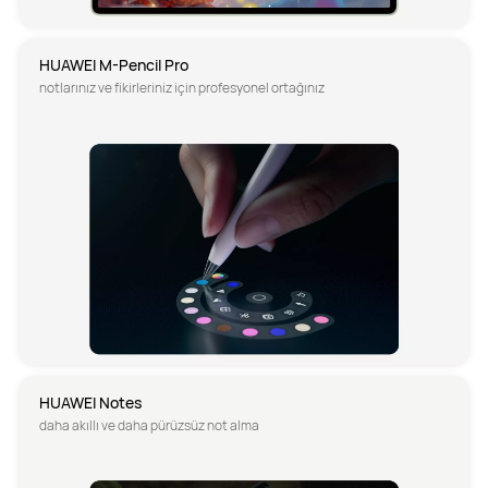
HUAWEI M-Pencil Pro
notlarınız ve fikirleriniz için profesyonel ortağınız
HUAWEI Notes
daha akıllı ve daha pürüzsüz not alma