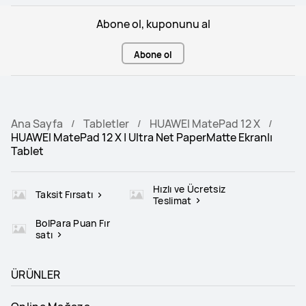
Abone ol, kuponunu al
Abone ol
Ana Sayfa
Tabletler
HUAWEI MatePad 12 X
HUAWEI MatePad 12 X | Ultra Net PaperMatte Ekranlı
Tablet
Hızlı ve Ücretsiz
Taksit Fırsatı
Teslimat
BolPara Puan Fır
satı
ÜRÜNLER