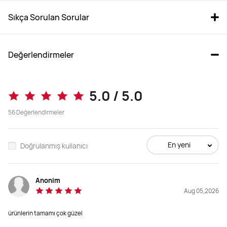
Sıkça Sorulan Sorular
Değerlendirmeler
HUAWEI MatePad 12 X
HUAWEI MatePad 11.5 2025 
5.0 / 5.0
PaperMatte Edition + Klavye
56
Değerlendirmeler
Fiyat beklemede
Başlangıç: 20.999,00 ₺
(TESF)
21.999,00 ₺
En yeni
Doğrulanmış kullanıcı
Satın al
Satın al
Anonim
Teknik Özellikler
Teknik Özellikler
Aug 05,2026
ürünlerin tamamı çok güzel