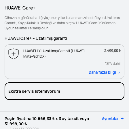
HUAWEI Care+
Cihazınızı gönül rahatlığıyla, uzun yıllar kullanmanızı hedefleyen Uzatılmış
Garanti, Kayıp Kulaklık Desteği ve daha birçok HUAWEI Care ürününe en
uygun teklifler ile sahip olun.
HUAWEI Care+ – Uzatılmış garanti
2.499,00 ₺
HUAWEI 1 Yıl Uzatılmış Garanti (HUAWEI
MatePad 12 X)
*SPV dahil
Daha fazla bilgi
Ekstra servis istemiyorum
Peşin fiyatına
10.666,33 ₺
x 3 ay taksit veya
Ayrıntılar
31.999,00 ₺
34.999,00 ₺