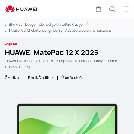
Men
Sepeti
Araştır
🎁 4.499 TL değerinde hediye MatePad Klavye!
❗ MatePad 12 X kutu içeriğinde Şarj Adaptörü bulunmamaktadır.
Popüler
HUAWEI MatePad 12 X 2025
HUAWEI MatePad 12 X 12.0'' 2025 PaperMatte Edition + Klavye + Kalem -
12+256GB - Yeşil
Özellikler
Tekni̇k Özelli̇kler
Ürün Desteği̇