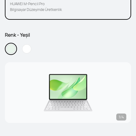
HUAWEI M-Pencil Pro
Bilgisayar Düzeyinde Üretkenlik
Renk - Yeşil
1/4