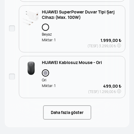
HUAWEI SuperPower Duvar Tipi Şarj
Cihazı (Max. 100W)
Beyaz
Miktar:
1
1.999,00 ₺
(TESF)
3.299,00 ₺
HUAWEI Kablosuz Mouse - Gri
Gri
Miktar:
1
499,00 ₺
(TESF)
1.299,00 ₺
Daha fazla göster