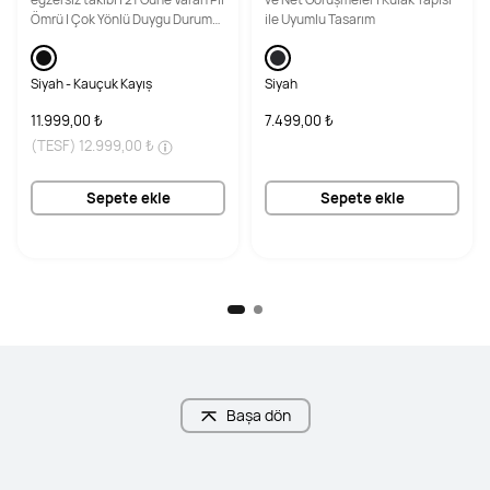
Ömrü | Çok Yönlü Duygu Durumu
ile Uyumlu Tasarım
Takibi
Siyah - Kauçuk Kayış
Siyah
11.999,00 ₺
7.499,00 ₺
(TESF)
12.999,00 ₺
Sepete ekle
Sepete ekle
Başa dön