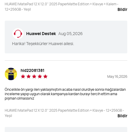
Ekran
Ekran
HUAWEI MatePad 12 X 12.0'' 2025 PaperMatte Edition + Klavye + Kalem -
12 inç Ultra Net HUAWEI PaperMatte 
11,5 inç HUAWEI PaperMatte Ekran

12+256GB - Yeşil
Bildir
Ekran

TFT LCD (IPS)
TFT LCD (IPS)
Çözünürlük
Çözünürlük
Huawei Destek
Aug 05,2026
2800 × 1840, 280 PPi
2456 × 1600, 256 PPI
Harika! Teşekkürler Huawei ailesi.
Renk
Renk
16,7 milyon renk

16,7 milyon renk

P3 geniş renk gamı
%100 sRGB
hid22081381
May 16,2026
Yenileme Hızı
Yenileme Hızı
144 Hz_x27;e kadar yenileme hızı
120 Hz_x27;e kadar yenileme hızı
Öncelikle ön yargı ilen yaklaşmıştım acaba nasıl olurdiye sonra mağzalardan
inceleme yapıp uygun olarak kampanya kardan burayı tercih ettim ama
pişman olmassınız
Ağırlık
Ağırlık
Yaklaşım 555 g
HUAWEI MatePad 12 X 12.0'' 2025 PaperMatte Edition + Klavye - 12+256GB -
Yeşil
Bildir
Hafıza
Hafıza
ROM:

ROM:
