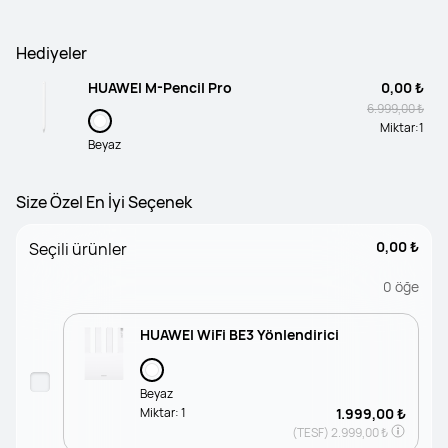
Hediyeler
HUAWEI M-Pencil Pro
0,00 ₺
6.999,00 ₺
Miktar:
1
Beyaz
Size Özel En İyi Seçenek
0,00 ₺
Seçili ürünler
0
öğe
HUAWEI WiFi BE3 Yönlendirici
Beyaz
Miktar:
1
1.999,00 ₺
(TESF)
2.999,00 ₺