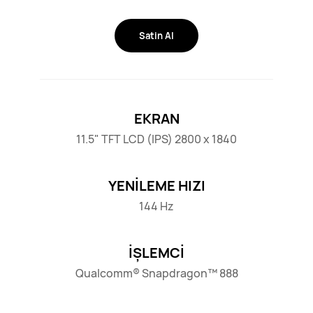
Satin Al
EKRAN
11.5" TFT LCD (IPS) 2800 x 1840
YENİLEME HIZI
144 Hz
İŞLEMCİ
Qualcomm® Snapdragon™ 888