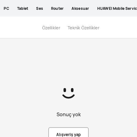
PC
Tablet
Ses
Router
Aksesuar
HUAWEI Mobile Servi
Özellikler
Tekni̇k Özelli̇kler
Sonuç yok
Alışveriş yap