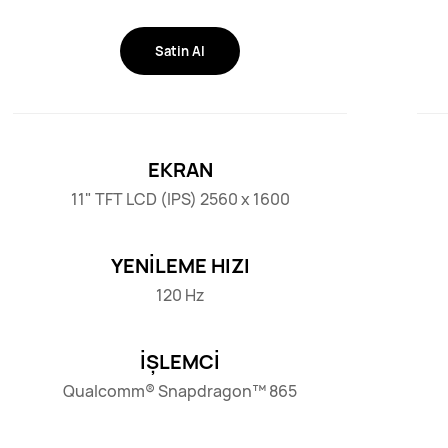
Satin Al
EKRAN
11" TFT LCD (IPS) 2560 x 1600
YENİLEME HIZI
120 Hz
İŞLEMCİ
Qualcomm® Snapdragon™ 865