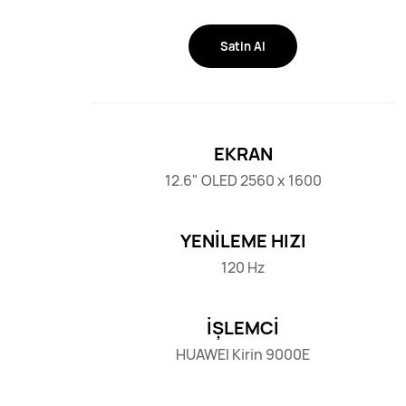
Satin Al
EKRAN
12.6" OLED 2560 x 1600
YENİLEME HIZI
120 Hz
İŞLEMCİ
HUAWEI Kirin 9000E