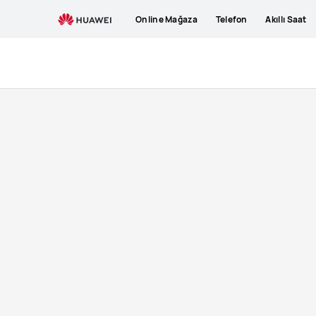
HUAWEI
Online Mağaza
Telefon
Akıllı Saat
MatePad
Air
satın
al