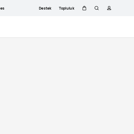
ces
Destek
Topluluk
Sepeti
Araştır
profili