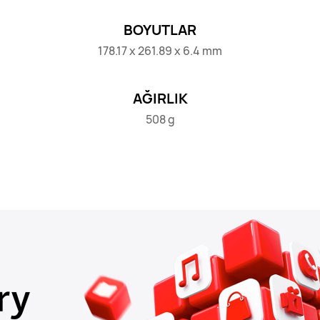
BOYUTLAR
178.17 x 261.89 x 6.4 mm
AĞIRLIK
508 g