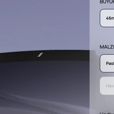
BÜYÜ
46
MALZ
Pas
Hava