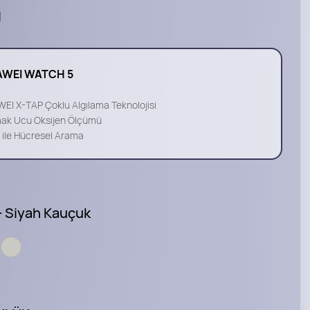
l
WEI WATCH 5
EI X-TAP Çoklu Algılama Teknolojisi
ak Ucu Oksijen Ölçümü
 ile Hücresel Arama
- Siyah Kauçuk