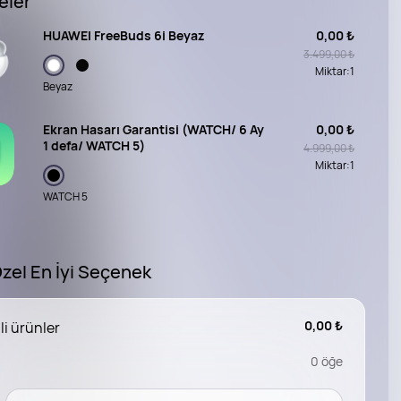
eler
HUAWEI FreeBuds 6i Beyaz
0,00 ₺
3.499,00 ₺
Miktar:
1
Beyaz
Ekran Hasarı Garantisi (WATCH/ 6 Ay
0,00 ₺
1 defa/ WATCH 5)
4.999,00 ₺
Miktar:
1
WATCH 5
Özel En İyi Seçenek
0,00 ₺
li ürünler
0
öğe