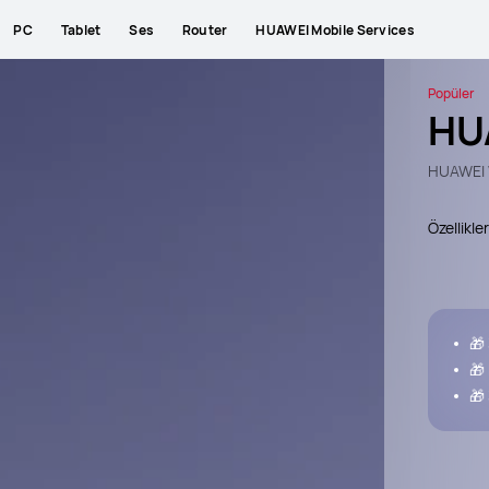
PC
Tablet
Ses
Router
HUAWEI Mobile Services
Popüler
HU
HUAWEI 
Özellikler
🎁
🎁
🎁