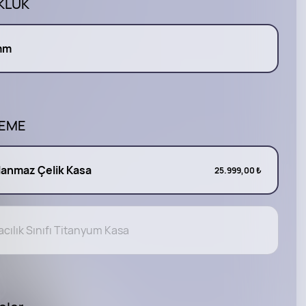
KLÜK
mm
EME
lanmaz Çelik Kasa
25.999,00 ₺
cılık Sınıfı Titanyum Kasa