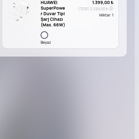
HUAWEI
1.399,00 ₺
SuperPowe
(TESF)
2.299,00 ₺
r Duvar Tipi
Miktar:
1
Şarj Cihazı
(Max. 66W)
Beyaz