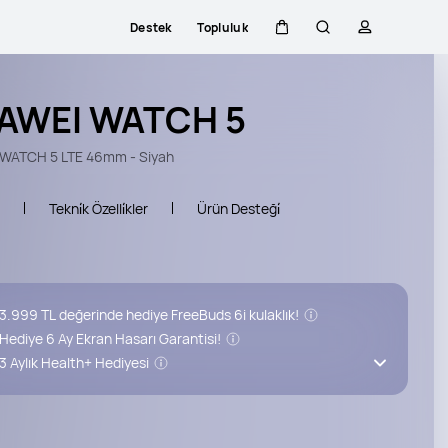
Destek
Topluluk
Sepeti
Araştır
profili
AWEI WATCH 5
WATCH 5 LTE 46mm - Siyah
Tekni̇k Özelli̇kler
Ürün Desteği̇
 3.999 TL değerinde hediye FreeBuds 6i kulaklık!
 Hediye 6 Ay Ekran Hasarı Garantisi!
 3 Aylık Health+ Hediyesi