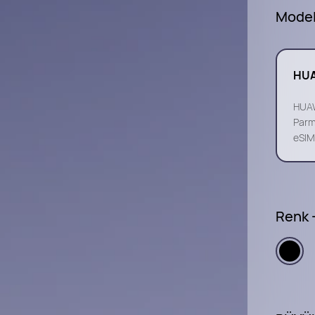
Mode
HUA
HUAW
Parm
eSIM
Renk 