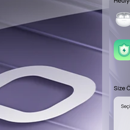
Hediy
Size 
Seçi