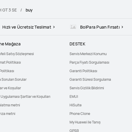
 GT 3 SE
buy
Hızlı ve Ücretsiz Teslimat
BolPara Puan Fırsatı
ine Mağaza
DESTEK
feli Satış Sözleşmesi
Servis Merkezi Konumu
mat Politikası
Parça Fiyatı Sorgulaması
Politikası
Garanti Politikası
a Sorulan Sorular
Garanti Süresi Sorgulama
ar ve Koşullar
Servis Gizlilik Bildirimi
Uygulaması Şartlar ve Koşulları
EMUI
nlatma metni
HiSuite
rıza metni
Phone Clone
My Huawei ile Tanış
GPSR