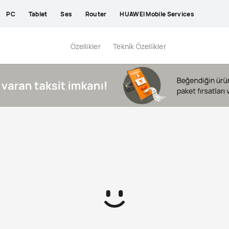
PC
Tablet
Ses
Router
HUAWEI Mobile Services
Özellikler
Tekni̇k Özelli̇kler