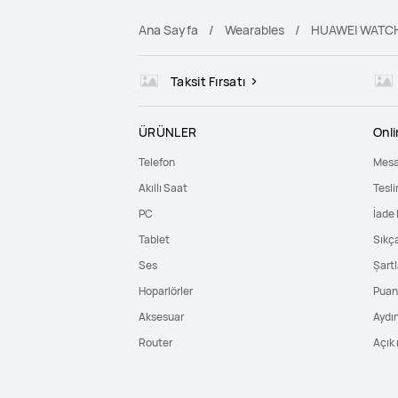
Ana Sayfa
Wearables
HUAWEI WATCH
Taksit Fırsatı
ÜRÜNLER
Onl
Telefon
Mesa
Akıllı Saat
Tesli
PC
İade 
Tablet
Sıkç
Ses
Şartl
Hoparlörler
Puan 
Aksesuar
Aydı
Router
Açık 