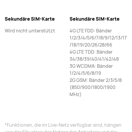
Sekundäre SIM-Karte
Sekundäre SIM-Karte
Wird nicht unterstützt
4G LTE FDD: Bänder
1/2/3/4/5/6/7/8/9/12/13/17
/18/19/20/26/28/66
4G LTE TDD: Bänder
34/38/39/40/41/42/48
3G WCDMA: Bänder
1/2/4/5/6/8/19
2G GSM: Bänder 2/3/5/8
(850/900/1800/1900
MHz)
*Funktionen, die im Live-Netz verfügbar sind, hängen