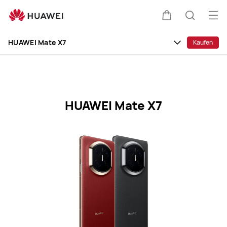
HUAWEI
Mate
Me
Warenkorb
Suche
X7
öff
Clo
Specification
HUAWEI Mate X7
Kaufen
HUAWEI Mate X7