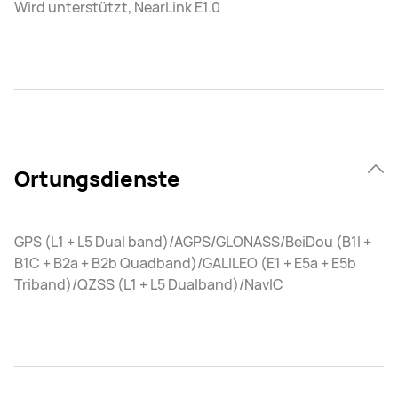
Wird unterstützt, NearLink E1.0
Ortungsdienste
GPS (L1 + L5 Dual band)/AGPS/GLONASS/BeiDou (B1I +
B1C + B2a + B2b Quadband)/GALILEO (E1 + E5a + E5b
Triband)/QZSS (L1 + L5 Dualband)/NavIC