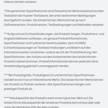
Videos) können variieren.
**Die genannten Spezifikationen sind theoretische Werte basierend auf den
Testdaten der Huawei-Testlabore, die unter bestimmten Bedingungen
durchgeführt wurden. Die tatsächlichen Werte können je nach
Softwareversion, Produktversion, Testbedingungen und Methoden variieren.
***Aufgrund von Echtzeitänderungen, die Produktchargen, Produktions- und
Angebotsfaktoren umfassen, um genaue Produktinformationen,
Spezifikationen und Funktionen bereitzustellen, kann HUAWEI
Echtzeitanpassungen an Textbeschreibungen und Bildern auf den
Informationsseiten vornehmen, sodass sie mit der Produktleistung, den
Spezifikationen, den Indizes und den Komponenten des tatsächlichen
Produkts übereinstimmen. Produktinformationen können jederzeit ohne
Vorankündigung geändert und angepasst werden.
****Bei Produktgröße, Produktgewicht und ähnlichen Spezifikationen
handelt es sich nur um theoretische Werte. Die tatsächlichen Werte können
von Produkt zu Produkt variieren. Alle Spezifikationen hängen vom
jeweiligen Produkt ab.
*****Akkukapazität des Produkts weist einen typischen Wert auf. Die
tatsächliche Akkukapazität der einzelnen Produkte kann etwas über oder
unter der Nennkapazität des Akkus liegen.