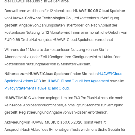
die HUAWEI FreeBuds 3i in weißer Farbe.
Des weiteren wird Ihnen für 12 Monate der
HUAWEI 50 GB Cloud Speicher
von
Huawei Software Technologies Co., Ltd
kostenlos zur Verfügung
gestellt. Angabe von Zahlungsdaten ist erforderlich. Nach Ablauf der
kostenlosen Nutzung für 12 Monate wird Ihnen eine monatliche Gebühr von
EUR 0,99 für die Nutzung des HUAWEI Cloud Speichers verrechnet.
Während der 12 Monate der kostenlosen Nutzung können Sie ihr
Abonnement zu jeder Zeit kündigen. Ihre Kündigung wird mit Ablauf der
kostenlosen Nutzungdauer von 12 Monaten wirksam.
Näheres zum HUAWEI Cloud Speicher
finden Sie in den
HUAWEI Cloud
Speicher Aktions AGB
, im
HUAWEI ID and Cloud User Agreement
sowie im
Pivacy Statement Hauwei ID and Cloud
.
HUAWEI MUSIC
wird von Aspiegel Limited P40 Pro Plus Nutzern, die noch
kein Probe-Abo beansprucht haben, einmalig für 6 Monate zur Verfügung
gestellt. Registrierung und Angabe von Bankdaten erforderlich.
Aktivierung von HUAWEI MUSIC bis 30.06.2020, sonst verfällt
Anspruch.Nach Ablauf des 6-monatigen Tests wird monatliche Gebühr für