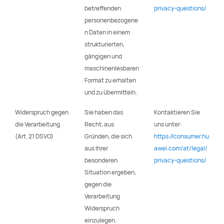
betreffenden
privacy-questions/
personenbezogene
n Daten in einem
strukturierten,
gängigen und
maschinenlesbaren
Format zu erhalten
und zu übermitteln.
Widerspruch gegen
Sie haben das
Kontaktieren Sie
die Verarbeitung
Recht, aus
uns unter:
(Art. 21 DSVO)
Gründen, die sich
https://consumer.hu
aus Ihrer
awei.com/at/legal/
besonderen
privacy-questions/
Situation ergeben,
gegen die
Verarbeitung
Widerspruch
einzulegen.