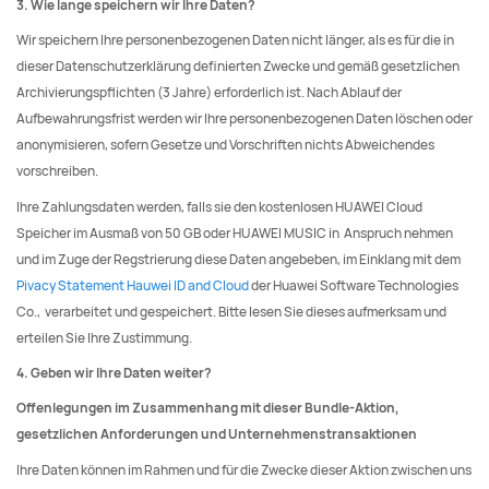
3. Wie lange speichern wir Ihre Daten?
Wir speichern Ihre personenbezogenen Daten nicht länger, als es für die in
dieser Datenschutzerklärung definierten Zwecke und gemäß gesetzlichen
Archivierungspflichten (3 Jahre) erforderlich ist. Nach Ablauf der
Aufbewahrungsfrist werden wir Ihre personenbezogenen Daten löschen oder
anonymisieren, sofern Gesetze und Vorschriften nichts Abweichendes
vorschreiben.
Ihre Zahlungsdaten werden, falls sie den kostenlosen HUAWEI Cloud
Speicher im Ausmaß von 50 GB oder HUAWEI MUSIC in Anspruch nehmen
und im Zuge der Regstrierung diese Daten angebeben, im Einklang mit dem
Pivacy Statement Hauwei ID and Cloud
der Huawei Software Technologies
Co., verarbeitet und gespeichert. Bitte lesen Sie dieses aufmerksam und
erteilen Sie Ihre Zustimmung.
4. Geben wir Ihre Daten weiter?
Offenlegungen im Zusammenhang mit dieser Bundle-Aktion,
gesetzlichen Anforderungen und Unternehmenstransaktionen
Ihre Daten können im Rahmen und für die Zwecke dieser Aktion zwischen uns