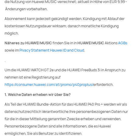
die Nutzung von Huawei MUSIC verrechnet; aktuell in Höhe von EUR 9,99 -
Änderungen vorbehalten.
Abonnement kann jederzeit gekündigt werden. Kündigung mit Ablauf der
kostenlosen Nutzungsdauer wirksam; danach monatliche Kündigung
möglich.
Näheres zu HUAWEI MUSIC
finden Sie in in
HUAWEI MUSIC
Aktions
AGBs
sowie im
Pivacy Statement Hauwei ID and Cloud
.
.
Um die HUAWEI WATCH GT 2e und die HUAWEI FreeBuds 3i in Anspruch zu
nehmen ist eine Registrierung auf
https://consumer.huawei.com/at/promo/p40proplus/
erforderlich.
1. Welche Daten erheben wir über Sie?
Als Teil der HUAWEI Bundle-Aktion für das HUAWEI P40 Pro + werden wir als
datenschutzrechtlich Verantwortliche Ihre personenbezogenen Daten nur
für die in dieser Mitteilung genannten Zwecke erheben und verwenden.
Personenbezogene Daten sind alle Informationen, die es Huawei
ermöglichen, Sie als Benutzer zu identifizieren.