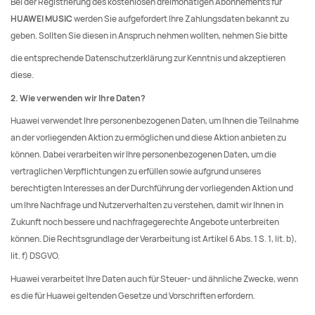
Bei der Registrierung des kostenlosen dreimonatigen Abonnements für
HUAWEI MUSIC
werden Sie aufgefordert Ihre Zahlungsdaten bekannt zu
geben. Sollten Sie diesen in Anspruch nehmen wollten, nehmen Sie bitte
die entsprechende Datenschutzerklärung zur Kenntnis und akzeptieren
diese.
2. Wie verwenden wir Ihre Daten?
Huawei verwendet Ihre personenbezogenen Daten, um Ihnen die Teilnahme
an der vorliegenden Aktion zu ermöglichen und diese Aktion anbieten zu
können. Dabei verarbeiten wir Ihre personenbezogenen Daten, um die
vertraglichen Verpflichtungen zu erfüllen sowie aufgrund unseres
berechtigten Interesses an der Durchführung der vorliegenden Aktion und
um Ihre Nachfrage und Nutzerverhalten zu verstehen, damit wir Ihnen in
Zukunft noch bessere und nachfragegerechte Angebote unterbreiten
können. Die Rechtsgrundlage der Verarbeitung ist Artikel 6 Abs. 1 S. 1, lit. b),
lit. f) DSGVO.
Huawei verarbeitet Ihre Daten auch für Steuer- und ähnliche Zwecke, wenn
es die für Huawei geltenden Gesetze und Vorschriften erfordern.