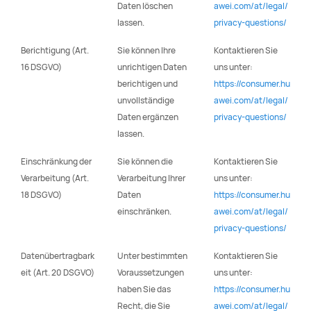
Daten löschen
awei.com/at/legal/
lassen.
privacy-questions/
Berichtigung (Art.
Sie können Ihre
Kontaktieren Sie
16 DSGVO)
unrichtigen Daten
uns unter:
berichtigen und
https://consumer.hu
unvollständige
awei.com/at/legal/
Daten ergänzen
privacy-questions/
lassen.
Einschränkung der
Sie können die
Kontaktieren Sie
Verarbeitung (Art.
Verarbeitung Ihrer
uns unter:
18 DSGVO)
Daten
https://consumer.hu
einschränken.
awei.com/at/legal/
privacy-questions/
Datenübertragbark
Unter bestimmten
Kontaktieren Sie
eit (Art. 20 DSGVO)
Voraussetzungen
uns unter:
haben Sie das
https://consumer.hu
Recht, die Sie
awei.com/at/legal/