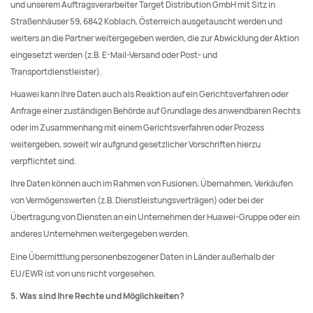
und unserem Auftragsverarbeiter Target Distribution GmbH mit Sitz in
Straßenhäuser 59, 6842 Koblach, Österreich ausgetauscht werden und
weiters an die Partner weitergegeben werden, die zur Abwicklung der Aktion
eingesetzt werden (z.B. E-Mail-Versand oder Post- und
Transportdienstleister).
Huawei kann Ihre Daten auch als Reaktion auf ein Gerichtsverfahren oder
Anfrage einer zuständigen Behörde auf Grundlage des anwendbaren Rechts
oder im Zusammenhang mit einem Gerichtsverfahren oder Prozess
weitergeben, soweit wir aufgrund gesetzlicher Vorschriften hierzu
verpflichtet sind.
Ihre Daten können auch im Rahmen von Fusionen, Übernahmen, Verkäufen
von Vermögenswerten (z.B. Dienstleistungsverträgen) oder bei der
Übertragung von Diensten an ein Unternehmen der Huawei-Gruppe oder ein
anderes Unternehmen weitergegeben werden.
Eine Übermittlung personenbezogener Daten in Länder außerhalb der
EU/EWR ist von uns nicht vorgesehen.
5. Was sind Ihre Rechte und Möglichkeiten?