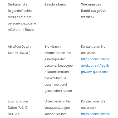
Sie haben die
Beschreibung
Wie kann das
folgende Rechte
Recht ausgeübt
mit Blick auf Ihre
werden?
personenbezogene
n Daten: Ihr Recht
Abruf der Daten
Sie können
Kontaktieren Sie
(Art. 15 DSGVO)
Informationen und
uns unter:
eine Kopie der
https://consumer.hu
personenbezogene
awei.com/at/legal/
n Daten erhalten,
privacy-questions/
die wir über Sie
gesammelt und
gespeichert haben.
Löschung von
Unter bestimmten
Kontaktieren Sie
Daten (Art. 17
Voraussetzungen
uns unter:
DSGVO)
können Sie Ihre
https://consumer.hu