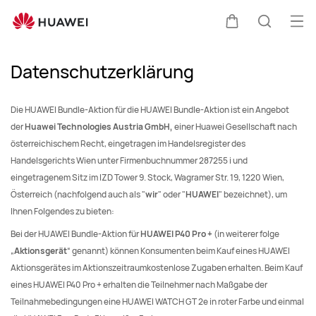
Privacy
Me
Warenkorb
Suche
öff
Clo
Datenschutzerklärung
Die HUAWEI Bundle-Aktion für die HUAWEI Bundle-Aktion ist ein Angebot
der
Huawei Technologies Austria GmbH,
einer Huawei Gesellschaft nach
österreichischem Recht, eingetragen im Handelsregister des
Handelsgerichts Wien unter Firmenbuchnummer 287255 i und
eingetragenem Sitz im IZD Tower 9. Stock, Wagramer Str. 19, 1220 Wien,
Österreich (nachfolgend auch als "
wir
" oder "
HUAWEI
" bezeichnet), um
Ihnen Folgendes zu bieten:
Bei der HUAWEI Bundle-Aktion für
HUAWEI P40 Pro +
(in weiterer folge
„
Aktionsgerät
“ genannt) können Konsumenten beim Kauf eines HUAWEI
Aktionsgerätes im Aktionszeitraumkostenlose Zugaben erhalten. Beim Kauf
eines HUAWEI P40 Pro + erhalten die Teilnehmer nach Maßgabe der
Teilnahmebedingungen eine HUAWEI WATCH GT 2e in roter Farbe und einmal