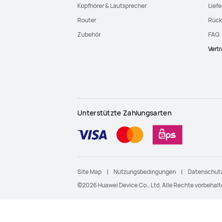
Kopfhörer & Lautsprecher
Lief
Router
Rück
Zubehör
FAQ
Vert
Unterstützte Zahlungsarten
Site Map
Nutzungsbedingungen
Datenschutz
©2026 Huawei Device Co., Ltd. Alle Rechte vorbehalt
UVP steht für den unverbindlichen Verkaufspreis,