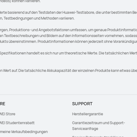
ideos) können variieren.
erte basierend auf den Testdaten der Huawei-Testlabore, die unter bestimmten B
on, Testbedingungen und Methoden variieren.
rgen, Produktions- und Angebotsfaktoren umfassen, um genaue Produktinformati
 Textbeschreibungen und Bildern auf den Informationsseiten vornehmen, sodass si
dukts übereinstimmen. Produktinformationen können jederzeit ohne Vorankündig
pezifikationen handelt es sich nur um theoretische Werte. Die tatsächlichen Werte
n Wert auf. Die tatsächliche Akkukapazität der einzelnen Produkte kann etwas übe
RE
SUPPORT
EI Store
Herstellergarantie
EI Studentenrabatt
Garantiezeitraum und Support-
Serviceanfrage
emeine Verkaufsbedingungen