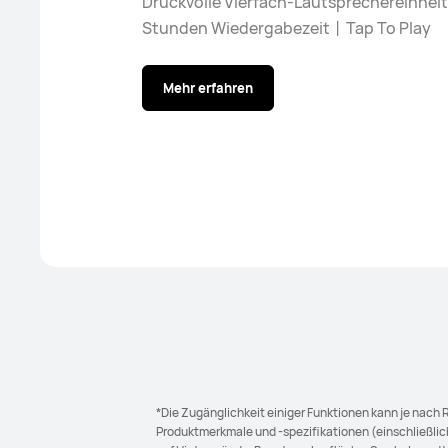
Druckvolle Vierfach-Lautsprechereinhei
Stunden Wiedergabezeit丨Tap To Play
Mehr erfahren
*Die Zugänglichkeit einiger Funktionen kann je nach 
Produktmerkmale und -spezifikationen (einschließlich