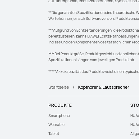
auf Hintergründe, Benutzeroberfläche, Symbole und V
**Die genannten Spezifikationen sind theoretische W
Werte können je nach Softwareversion, Produktversi
***Aufgrund von Echtzeitänderungen, die Produktcha
bereitzustellen, kann HUAWEI Echtzeitanpassungen an
Indizes und den Komponenten des tatsächlichen Pro
****Bei Produktgröße, Produktgewicht und ähnlichen S
Spezifikationen hängen vom jeweiligen Produkt ab.
*****Akkukapazität des Produkts weist einen typische
Startseite
Kopfhörer & Lautsprecher
PRODUKTE
STO
Smartphone
HUAW
Wearable
HUAW
Tablet
Allg