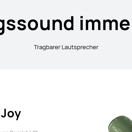
ngssound immer
Tragbarer Lautsprecher
 Joy