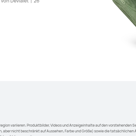
t von Devialet丨26
Region variieren. Produktbilder, Videos und Anzeigeinhalte auf den vorstehenden Se
, aber nicht beschränkt auf Aussehen, Farbe und Größe) sowie die tatsächlichen A