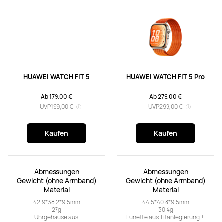
HUAWEI WATCH FIT 5
HUAWEI WATCH FIT 5 Pro
Ab 179,00 €
Ab 279,00 €
UVP
199,00 €
UVP
299,00 €
Kaufen
Kaufen
Abmessungen

Abmessungen

Gewicht (ohne Armband)

Gewicht (ohne Armband)

Material
Material
42.9*38.2*9.5mm

44.5*40.8*9.5mm

27g

30.4g

Uhrgehäuse aus 
Lünette aus Titanlegierung + 