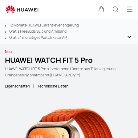
Men
Warenkorb
Suche
12 Monate HUAWEI Garantieverlängerung
Gratis FreeBuds SE 3 und Armband
Gratis 1 monatiges Watch Face VIP
Neu
HUAWEI WATCH FIT 5 Pro
HUAWEI WATCH FIT 5 Pro silberfarbene Lünette aus Titanlegierung +
Orangenes Nylonarmband (HUAWEI AirDry™)
Eigenschaften
Technische Daten