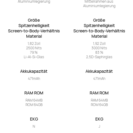
Aluminiumlegierung
Mittelrahmen aus 
Aluminiumlegierung
Größe

Größe

Spitzenhelligkeit

Spitzenhelligkeit

Screen-to-Body-Verhältnis

Screen-to-Body-Verhältnis

Material
Material
1,82 Zoll

1,92 Zoll

2500 Nits

3000 Nits

79 %

83 %

Li-Al-Si-Glas
2,5D-Saphirglas
Akkukapazität
Akkukapazität
471mAh
471mAh
RAM ROM
RAM ROM
RAM 64MB

RAM 64MB

ROM 64GB
ROM 64GB
EKG
EKG
N
J