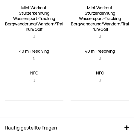
Mini-Workout

Mini-Workout

Sturzerkennung

Sturzerkennung

Wassersport-Tracking

Wassersport-Tracking

Bergwanderung/Wandern/Trai
Bergwanderung/Wandern/Trai
lrun/Golf
lrun/Golf
J
J
40 m Freediving
40 m Freediving
N
J
NFC
NFC
J
J
Häufig gestellte Fragen