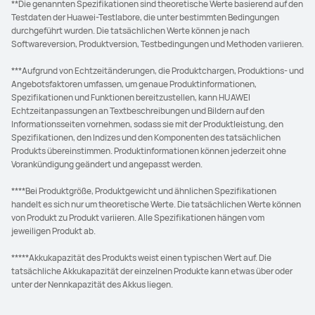
**Die genannten Spezifikationen sind theoretische Werte basierend auf den
Testdaten der Huawei-Testlabore, die unter bestimmten Bedingungen
durchgeführt wurden. Die tatsächlichen Werte können je nach
Softwareversion, Produktversion, Testbedingungen und Methoden variieren.
***Aufgrund von Echtzeitänderungen, die Produktchargen, Produktions- und
Angebotsfaktoren umfassen, um genaue Produktinformationen,
Spezifikationen und Funktionen bereitzustellen, kann HUAWEI
Echtzeitanpassungen an Textbeschreibungen und Bildern auf den
Informationsseiten vornehmen, sodass sie mit der Produktleistung, den
Spezifikationen, den Indizes und den Komponenten des tatsächlichen
Produkts übereinstimmen. Produktinformationen können jederzeit ohne
Vorankündigung geändert und angepasst werden.
****Bei Produktgröße, Produktgewicht und ähnlichen Spezifikationen
handelt es sich nur um theoretische Werte. Die tatsächlichen Werte können
von Produkt zu Produkt variieren. Alle Spezifikationen hängen vom
jeweiligen Produkt ab.
*****Akkukapazität des Produkts weist einen typischen Wert auf. Die
tatsächliche Akkukapazität der einzelnen Produkte kann etwas über oder
unter der Nennkapazität des Akkus liegen.