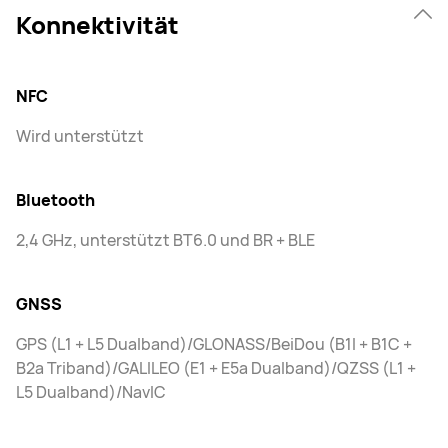
Konnektivität
NFC
Wird unterstützt
Bluetooth
2,4 GHz, unterstützt BT6.0 und BR + BLE
GNSS
GPS (L1 + L5 Dualband)/GLONASS/BeiDou (B1I + B1C +
B2a Triband)/GALILEO (E1 + E5a Dualband)/QZSS (L1 +
L5 Dualband)/NavIC