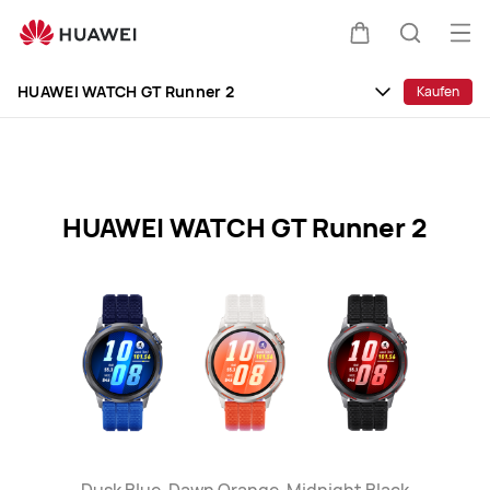
HUAWEI
WATCH
Me
Warenkorb
Suche
GT
öff
Clo
Runner
HUAWEI WATCH GT Runner 2
Kaufen
2
Specification
HUAWEI WATCH GT Runner 2