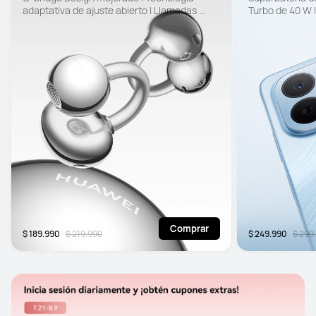
adaptativa de ajuste abierto | Llamadas 
Turbo de 40 W |
claras
certificación SG
EyeEase de 6.
Comprar
$ 189.990
$ 219.990
$ 249.990
$ 299