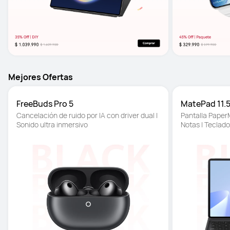
Mejores Ofertas
FreeBuds Pro 5
MatePad 11.5
Cancelación de ruido por IA con driver dual | 
Pantalla PaperM
Sonido ultra inmersivo
Notas | Teclad