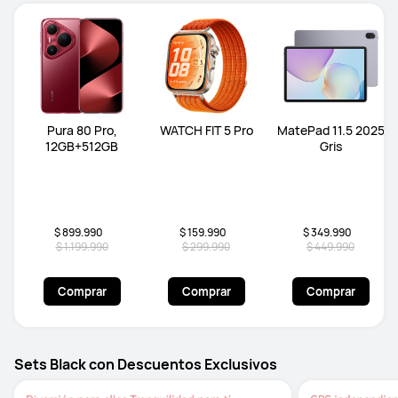
Pura 80 Pro,
WATCH FIT 5 Pro
MatePad 11.5 2025
12GB+512GB
Gris
$ 899.990
$ 159.990
$ 349.990
$ 1.199.990
$ 299.990
$ 449.990
Comprar
Comprar
Comprar
Sets Black con Descuentos Exclusivos