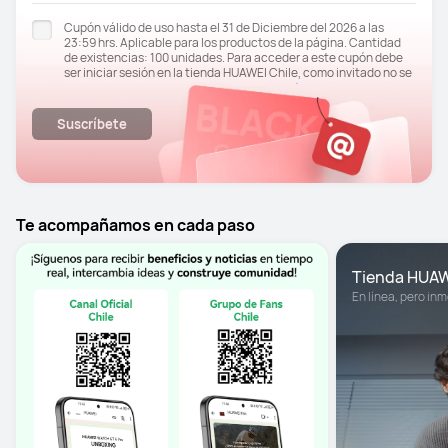
Cupón válido de uso hasta el 31 de Diciembre del 2026 a las
23:59 hrs. Aplicable para los productos de la página. Cantidad
de existencias: 100 unidades. Para acceder a este cupón debe
ser iniciar sesión en la tienda HUAWEI Chile, como invitado no se
Términos y
debe ser acceder a la venta. Consultar a
opciones
para mayor información.
Suscríbete
Puedes darte de baja en cualquier momento haciendo clic en el
enlace "Cancelar suscripción" en la parte inferior del correo
electrónico recibido o He leído y acepto el documento
Publicidad y Finalidades adicionales.
Me gustaría recibir contenidos de marketing personalizado. Si
Te acompañamos en cada paso
enlace
desea desactivar esta función, haga clic en el siguiente
aquí
Tienda HUA
En línea, pero inm