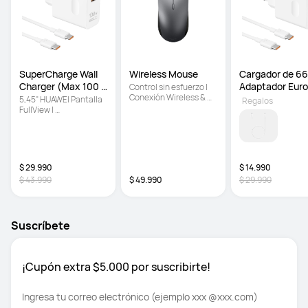
SuperCharge Wall 
Wireless Mouse 
Cargador de 66
Charger (Max 100 
Adaptador Eur
Control sin esfuerzo | 
Conexión Wireless & 
W
5,45" HUAWEI Pantalla 
Regalos
bluetooth | Se desliza 
FullView | 
sobre vidrio
Almacenamiento de 32 
GB | Gran batería de 
3.020 mAh
$ 29.990
$ 14.990
$ 43.990
$ 49.990
$ 29.990
Suscríbete
¡Cupón extra $5.000 por suscribirte!
Ingresa tu correo electrónico (ejemplo xxx @xxx.com)