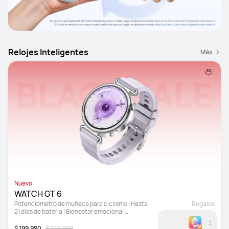
Relojes Inteligentes
Más
Nuevo
WATCH GT 6
Potenciómetro de muñeca para ciclismo | Hasta 
Regalos
21 días de batería | Bienestar emocional 
multidimensional
$ 199.990
$ 249.990