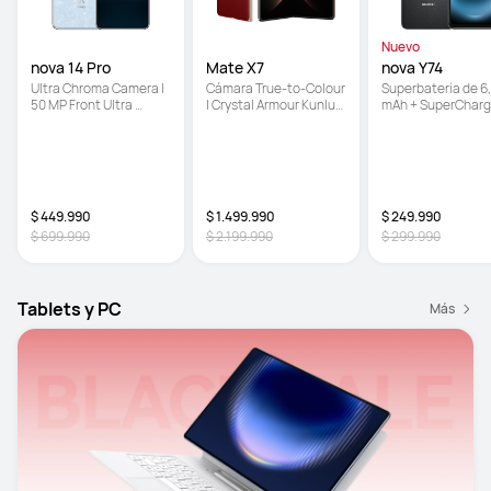
Nuevo
nova 14 Pro
Mate X7
nova Y74
Ultra Chroma Camera | 
Cámara True-to-Colour  
Superbatería de 6,
50 MP Front Ultra 
| Crystal Armour Kunlun 
mAh + SuperCharg
Portrait Dual Camera | 
Glass ultra resistente | 
Turbo de 40 W | 
AI Retouch
Gran batería de 5,600 
Resistente a caída
mAh
con certificación 
de 5 estrellas | Pan
EyeEase de 6.67 
pulgadas
$ 449.990
$ 1.499.990
$ 249.990
$ 699.990
$ 2.199.990
$ 299.990
Tablets y PC
Más