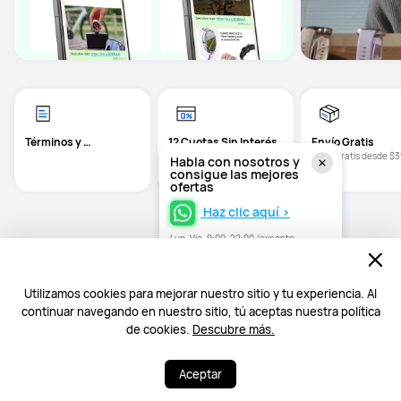
Términos y 
12 Cuotas Sin Interés
Envío Gratis 
Condiciones
Hasta 12 cuotas sin interés 
Envío gratis desde $
Habla con nosotros y
con Mercado Pago
consigue las mejores
ofertas
Haz clic aquí >
Lun–Vie, 9:00–22:00 (excepto
festivos)
Volver arriba
Utilizamos cookies para mejorar nuestro sitio y tu experiencia. Al
continuar navegando en nuestro sitio, tú aceptas nuestra política
de cookies.
Descubre más.
Aceptar
Inicio
HUAWEI Chile - Tienda Oficial HUAWEI Store