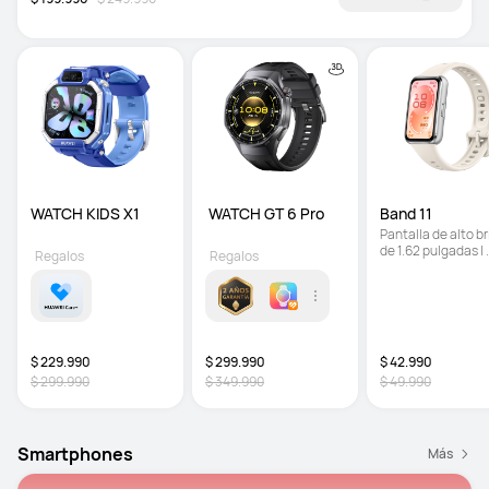
WATCH KIDS X1
 WATCH GT 6 Pro
Band 11
Regalos
Regalos
Paquete opcional
$ 229.990
$ 299.990
$ 42.990
$ 299.990
$ 349.990
$ 49.990
Smartphones
Más