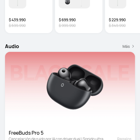
$ 439.990
$ 699.990
$ 229.990
$ 599.990
$ 999.990
$ 349.990
Audio
Más
FreeBuds Pro 5
Cancelación de ruido por IA con driver dual | Sonido ultra 
Regalos