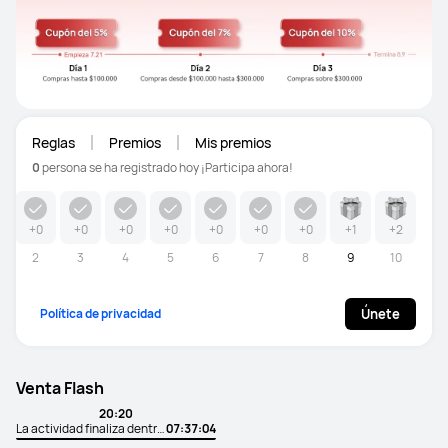
Reglas
Premios
Mis premios
0
persona se ha registrado hoy
¡Participa ahora!
+0
+0
+0
+0
+0
+0
+0
+1
+2
2
3
4
5
6
7
8
9
10
Política de privacidad
Únete
Venta Flash
20:20
La actividad finaliza dentro de:
07:37:03