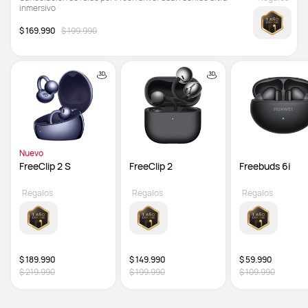
inmersivo
$ 169.990
$ 199.990
Nuevo
FreeClip 2 S
FreeClip 2
Freebuds 6i
Regalos
Regalos
Regalos
$ 189.990
$ 149.990
$ 59.990
$ 219.990
$ 199.990
$ 109.990