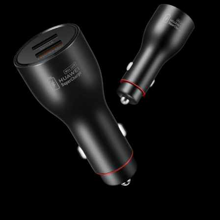
66
W）