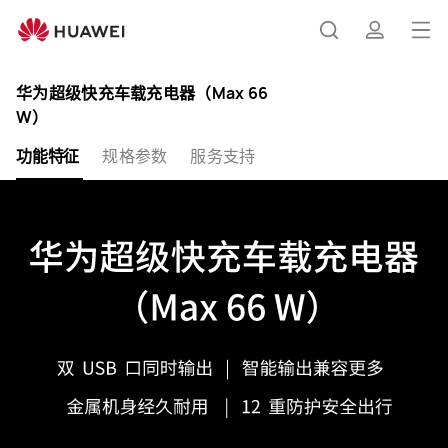
华
打
为
搜索
简介
超
华为超级快充车载充电器（Max 66
W）
级
功能特征
规格参数
服务支持
快
充
车
载
充
电
器
（Max